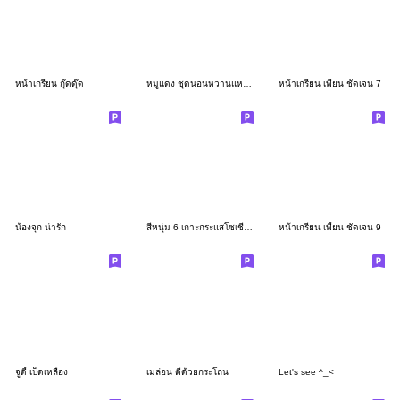
หน้าเกรียน กุ๊ดดุ๊ด
หมูแดง ชุดนอนหวานแหวว (เว้าอีสาน)
หน้าเกรียน เพี้ยน ชัดเจน 7
น้องจุก น่ารัก
สีหนุ่ม 6 เกาะกระแสโซเชียล (ภาษาอีสาน)
หน้าเกรียน เพี้ยน ชัดเจน 9
จูดี้ เป็ดเหลือง
เมล่อน ตีด้วยกระโถน
Let's see ^_<