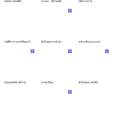
เมล่อน หอนสิคะ
ทะแนะ : อีสานเด้อ
เป็ดกวนกวน
กบสีฟ้า-เราจะแก้ปัญหาไปด้วยGun
ฮิปโปเเคระ หน้าม้า
หน้าเกรียน เบาเบา3
หนุ่มเทคนิค (อีสาน)
ห่านเกรียน
ฮิปโปเเคระ เด้งดึ๋ง