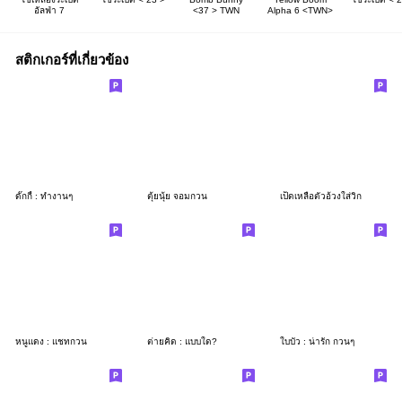
อัลฟ่า 7
<37 > TWN
Alpha 6 <TWN>
สติกเกอร์ที่เกี่ยวข้อง
ดั๊กกี้ : ทำงานๆ
ตุ้ยนุ้ย จอมกวน
เป็ดเหลือตัวอ้วงใส่วิก
หนูแดง : แชทกวน
ต่ายคิด : แบบใด?
ใบบัว : น่ารัก กวนๆ