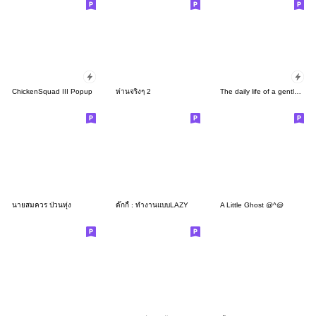
ChickenSquad III Popup
ห่านจริงๆ 2
The daily life of a gentle chick
นายสมควร ป่วนทุ่ง
ดั๊กกี้ : ทำงานแบบLAZY
A Little Ghost @^@