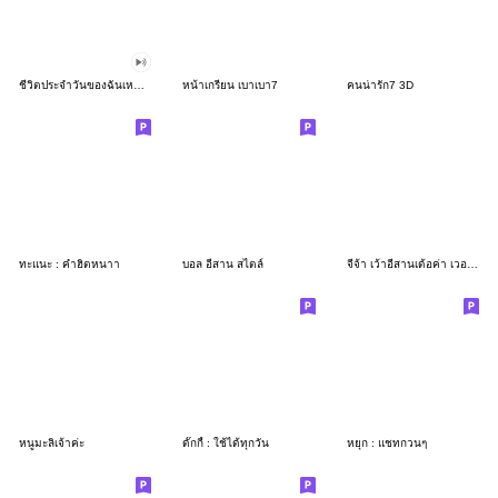
ชีวิตประจำวันของฉันเหนื่อยเลยหนา(Action)
หน้าเกรียน เบาเบา7
คนน่ารัก7 3D
ทะแนะ : คำฮิตหนาา
บอล อีสาน สไตล์
จีจ้า เว้าอีสานเด้อค่า เวอร์ชั่น4 กวนๆ
หนูมะลิเจ้าค่ะ
ดั๊กกี้ : ใช้ได้ทุกวัน
หยุก : แชทกวนๆ