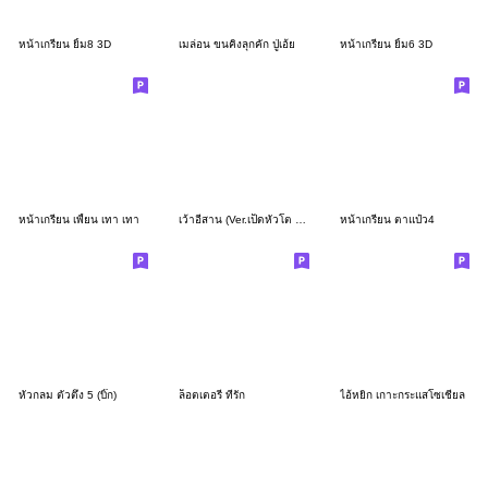
หน้าเกรียน ยิ้ม8 3D
เมล่อน ขนคิงลุกคัก ปู่เอ้ย
หน้าเกรียน ยิ้ม6 3D
หน้าเกรียน เพี้ยน เทา เทา
เว้าอีสาน (Ver.เป็ดหัวโต จอมป่วน)
หน้าเกรียน ตาแป๋ว4
หัวกลม ตัวตึง 5 (บิ๊ก)
ล็อตเตอรี่ ที่รัก
ไอ้หยิก เกาะกระแสโซเชียล