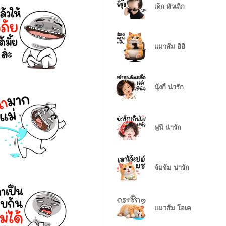
เด็ก หัวเถิก
แมวส้ม อิอิ
นุ้งกี้ น่ารัก
ฟูนี่ น่ารัก
จ้มจ้ม น่ารัก
แมวส้ม โอเค