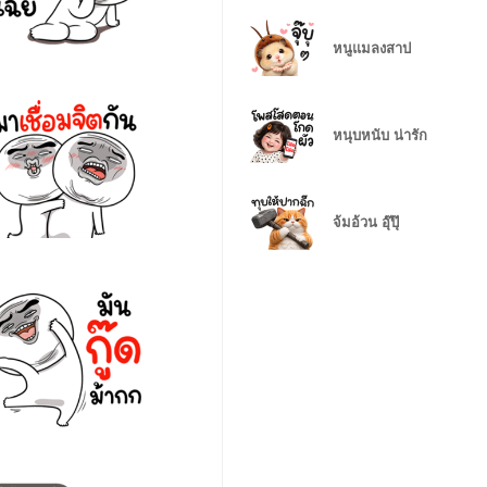
หนูแมลงสาป
หนุบหนับ น่ารัก
จ้มอ้วน อุ๊ปุ๊