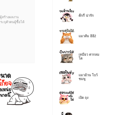
ดั๊กกี้ น่ารัก
ผู้สร้างผลงาน
บุตัวตนผู้ซื้อได้
แมวส้ม อิอิ2
เหมียว ตากลม
โต
แมวอ้วน โบว์
ชมพู
เป็ด ถุง