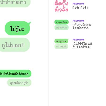
ผัวจ๊ะ ผัวจ๋า
กูคือศูนย์กลาง
ของจักรวาล
เน้นใช้ชีวิต แต่
ลืมคิดวิธีรอด