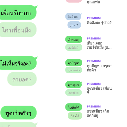
คุณแฟน
คิดถึงนะ รู้ป่าว?
เดี๋ยวเจอกู
เวอร์ชั่นมึง (แช
ทเขียว)
ทุกปัญหา กรุณา
ต่อคิว
แชทเขียว เพื่อน
ซี้
แชทเขียว เกิด
แต่กับกู