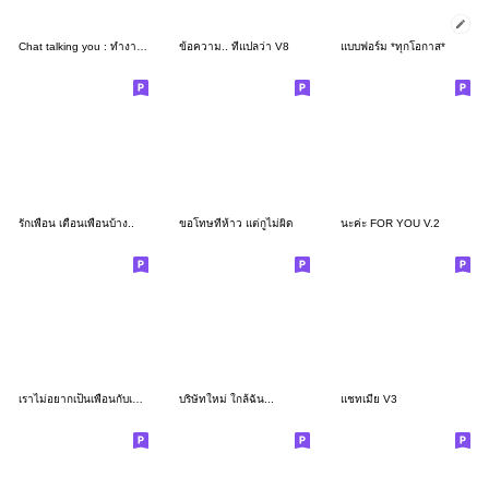
Chat talking you : ทำงานนนนน
ข้อความ.. ที่แปลว่า V8
แบบฟอร์ม *ทุกโอกาส*
รักเพื่อน เตือนเพื่อนบ้าง..
ขอโทษที่ห้าว แต่กูไม่ผิด
นะค่ะ FOR YOU V.2
เราไม่อยากเป็นเพื่อนกับเธอแล้ว..เราอายคน
บริษัทใหม่ ใกล้ฉัน...
แชทเมีย V3