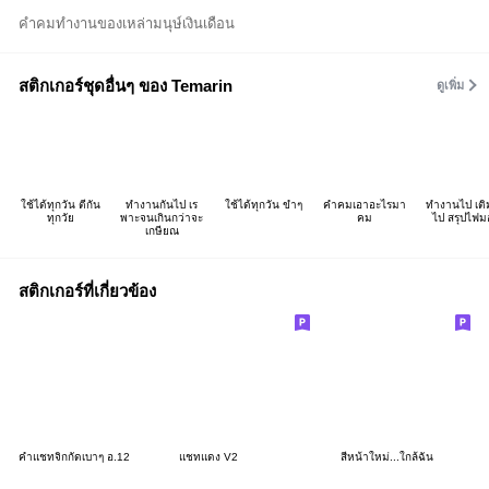
คำคมทำงานของเหล่ามนุษ์เงินเดือน
สติกเกอร์ชุดอื่นๆ ของ Temarin
ดูเพิ่ม
ใช้ได้ทุกวัน ตีกัน
ทำงานกันไป เร
ใช้ได้ทุกวัน ขำๆ
คำคมเอาอะไรมา
ทำงานไป เต
ทุกวัย
พาะจนเกินกว่าจะ
คม
ไป สรุปไฟม
เกษียณ
สติกเกอร์ที่เกี่ยวข้อง
คำแชทจิกกัดเบาๆ อ.12
แชทแดง V2
สีหน้าใหม่...ใกล้ฉัน