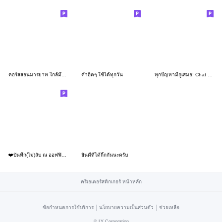
คอร์สสอนมารยาท ใกล้มึงหน่อย!
คำฮิตๆ ใช้ได้ทุกวัน
ทุกปัญหามีกูเสมอ! Chat talking to you..
❤️บันทึก(ไม่)ลับ ณ ออฟฟิศแห่งหนึ่ง❤️02
ยินดีที่ได้กิ๊กกันนะครับ
ครีเอเตอร์สติกเกอร์ หน้าหลัก
|
|
ข้อกำหนดการใช้บริการ
นโยบายความเป็นส่วนตัว
ช่วยเหลือ
©
LY Corporation