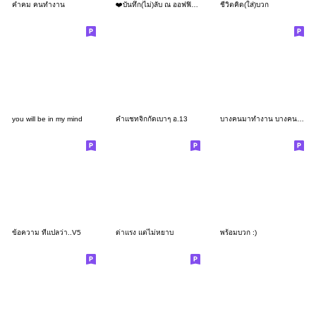
คำคม คนทำงาน
❤️บันทึก(ไม่)ลับ ณ ออฟฟิศแห่งหนึ่ง❤️03
ชีวิตคิด(ใส่)บวก
you will be in my mind
คำแชทจิกกัดเบาๆ อ.13
บางคนมาทำงาน บางคนมาทำไม...
ข้อความ ที่แปลว่า..V5
ด่าแรง แต่ไม่หยาบ
พร้อมบวก :)