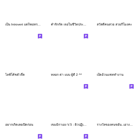
เป็น Introvert แต่ก็พอทราบเรื่องมาบ้าง..
คำจิกกัด เจอในชีวิตประจำวัน
สวัสดีคนสวย สวยกี่โมงคะ
ไลฟ์โค้ชตัวจี๊ด
หลอก ด่า แบบ ผู้ดี 2 ^^
เป็ดอ้วนแชททำงาน
อยากเกิดเลยเปิดก่อน
เขมมิกาเอง V.5 : ผิวปฏิเสธครีม..
รางวัลของคนขยัน..เอางานไปเพิ่ม!