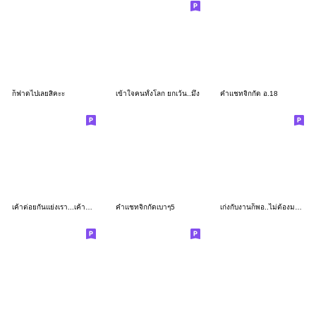
ก็ฟาดไปเลยสิคะะ
เข้าใจคนทั้งโลก ยกเว้น..มึง
คำแชทจิกกัด อ.18
เค้าต่อยกันแย่งเรา...เค้าแย่งกันต่อยเรา
คำแชทจิกกัดเบาๆ5
เก่งกับงานก็พอ..ไม่ต้องมาเก่งกับกู