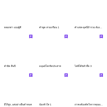
หลอกด่า แบบผู้ดี
คำพูด สายเกรียน 1
คำแชท-ยุคนี้ถ้ารวย ต้องรวยเงียบๆ
คำฮิต สิ้นปี
มนุษย์โลกจิตประสาท
ไลฟ์โค้ชตัวจี๊ด 3
อีโก้สูง..แต่อย่างอื่นต่ำหมด
น้องหัวใส 1
เราคงต้องตัดใจจากคุณแล้วค่ะ : ซับไทย