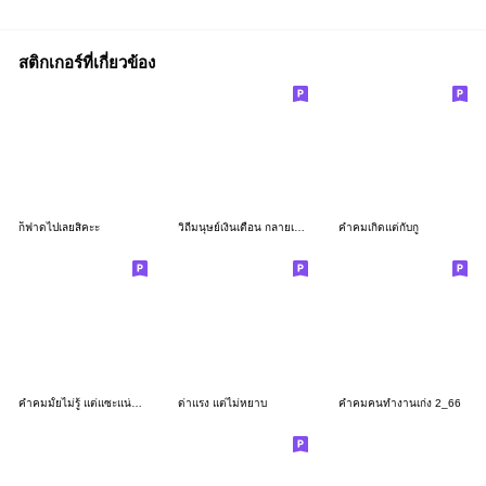
สติกเกอร์ที่เกี่ยวข้อง
ก็ฟาดไปเลยสิคะะ
วิถีมนุษย์เงินเดือน กลายเป็นคนใช้เฉย
คำคมเกิดแต่กับกู
คำคมมั้ยไม่รู้ แต่แซะแน่นอน
ด่าแรง แต่ไม่หยาบ
คำคมคนทำงานเก่ง 2_66