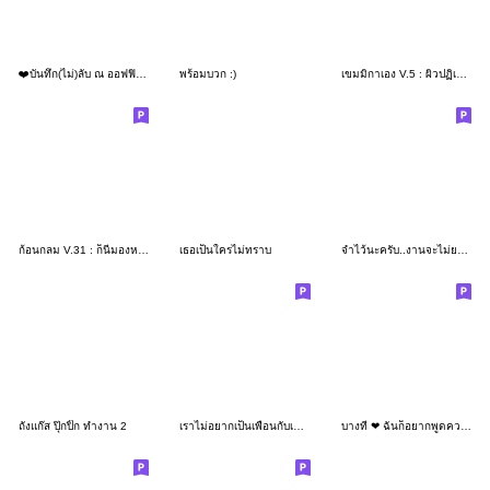
❤️บันทึก(ไม่)ลับ ณ ออฟฟิศแห่งหนึ่ง❤️07
พร้อมบวก :)
เขมมิกาเอง V.5 : ผิวปฏิเสธครีม..
ก้อนกลม V.31 : ก็นี่มองหน้า..นี่ก่อนอ่ะ
เธอเป็นใครไม่ทราบ
จำไว้นะครับ..งานจะไม่ยากถ้าเราไม่ทำ!!
ถังแก๊ส ปุ๊กปิ๊ก ทำงาน 2
เราไม่อยากเป็นเพื่อนกับเธอแล้ว..เราอายคน
บางที ❤ ฉันก็อยากพูดความในใจให้เธอฟัง V2