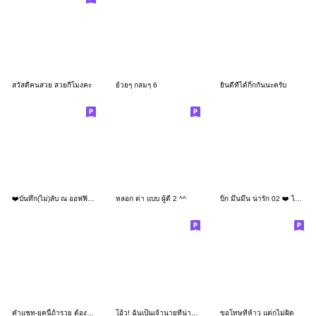
สวัสดีคนสวย สวยกี่โมงคะ
ย้วยๆ กลมๆ 6
ยินดีที่ได้กิ๊กกันนะครับ
❤️บันทึก(ไม่)ลับ ณ ออฟฟิศแห่งหนึ่ง❤️03
หลอก ด่า แบบ ผู้ดี 2 ^^
บิ๊ก มึนมึน น่ารัก 02 ❤️ ไอเลิฟมายจ๊อบ
คำแชท-ยุคนี้ถ้ารวย ต้องรวยเงียบๆ
โอ้ว! ฉันเป็นเจ้านายที่น่ารักเสียจริง
ขอโทษที่ห้าว แต่กูไม่ผิด