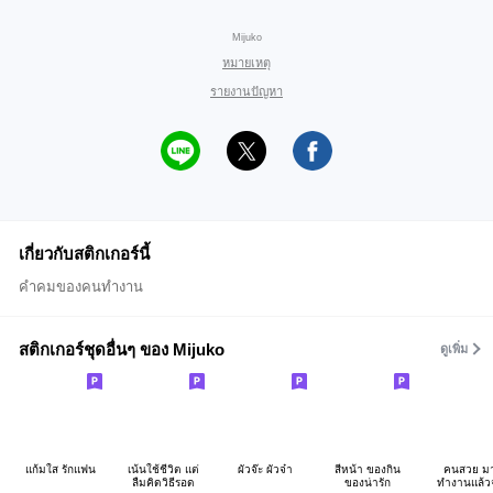
Mijuko
หมายเหตุ
รายงานปัญหา
เกี่ยวกับสติกเกอร์นี้
คำคมของคนทำงาน
สติกเกอร์ชุดอื่นๆ ของ Mijuko
ดูเพิ่ม
แก้มใส รักแฟน
เน้นใช้ชีวิต แต่
ผัวจ๊ะ ผัวจ๋า
สีหน้า ของกิน
คนสวย ม
ลืมคิดวิธีรอด
ของน่ารัก
ทำงานแล้วจ