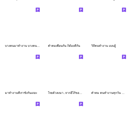
บางคนมาทำงาน บางคนมาทำไม...
คำคมเพื่อนกัน ก็ต้องตีกัน
วิถีคนทำงาน แบบอู้
มาทำงานที่เราชังกันเถอะ
โรยตัวลงมา..จากอีโก้ของเธอ
คำคม คนทำงานทุกวัน 2_87