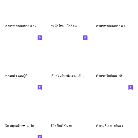
คำแชทจิกกัดเบาๆ อ.12
สีหน้าใหม่...ใกล้ฉัน
คำแชทจิกกัดเบาๆ อ.13
หลอกด่า แบบผู้ดี
เค้าต่อยกันแย่งเรา...เค้าแย่งกันต่อยเรา
คำแชทจิกกัดเบาๆ5
บิ๊ก หยุกหยิก ❤️ น่ารัก
ชีวิตคิด(ใส่)บวก
คำคมที่เหมาะกับเธอ