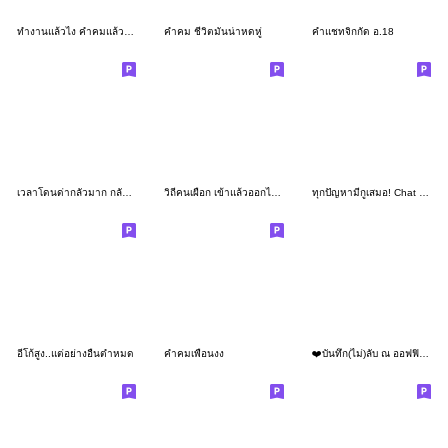
ทำงานแล้วไง คำคมแล้วกัน
คำคม ชีวิตมันน่าหดหู่
คำแชทจิกกัด อ.18
เวลาโดนด่ากลัวมาก กลัวไม่ได้ด่ากลับ!!
วิถีคนเผือก เข้าแล้วออกไม่ได้
ทุกปัญหามีกูเสมอ! Chat talking to you..
อีโก้สูง..แต่อย่างอื่นต่ำหมด
คำคมเพื่อนงง
❤️บันทึก(ไม่)ลับ ณ ออฟฟิศแห่งหนึ่ง❤️09