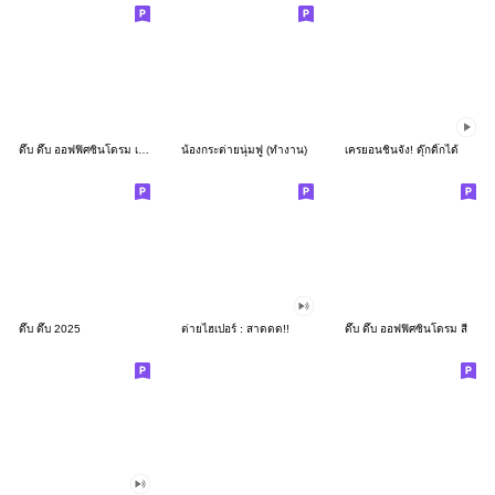
ดึ๊บ ดึ๊บ ออฟฟิศซินโดรม เก้า
น้องกระต่ายนุ่มฟู (ทำงาน)
เครยอนชินจัง! ดุ๊กดิ๊กได้
ดึ๊บ ดึ๊บ 2025
ต่ายไฮเปอร์ : สาดดด!!
ดึ๊บ ดึ๊บ ออฟฟิศซินโดรม สี่