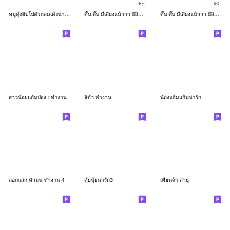
หมูดุ้งฮิปโปตัวกลมเด้งน่ารัก
ดึ๊บ ดึ๊บ มีเสียงแน้ววว ยี่สิบเจ็ด
ดึ๊บ ดึ๊บ มีเสียงแน้ววว ยี่สิบหก
สาวน้อยแก้มป่อง : ทำงาน
ลิต้า ทำงาน
น้องแก้มแก้มน่ารัก
ล่อกแล่ก หัวมน ทำงาน 4
ตุ้ยนุ้ยน่ารัก3
เทียนจ้า สาธุ