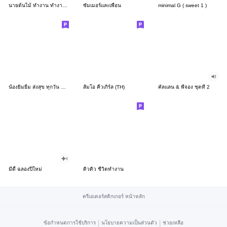
นายต้นไม้ ทำงาน ทำงาน ทำงาน!!!
ซัมเมอร์และเพื่อน
minimal G ( sweet 1 )
น้องยิมยิ้ม ส่งสุข ทุกวัน CutePastel THA
ส้มโอ คิ้วเกิร์ล (TH)
คัลแลน & พี่จอง ชุดที่ 2
มีดี้ ฉลองปีใหม่
ดิวดิว ชีวิตทำงาน
ครีเอเตอร์สติกเกอร์ หน้าหลัก
|
|
ข้อกำหนดการใช้บริการ
นโยบายความเป็นส่วนตัว
ช่วยเหลือ