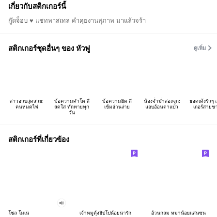
เกี่ยวกับสติกเกอร์นี้
กู๊ดจ็อบ ♥️ แชทพาสเทล คำคุยงานสุภาพ มาแล้วจร้า
สติกเกอร์ชุดอื่นๆ ของ หัวฟู
ดูเพิ่ม
สาวอวบสุดสวย:
ข้อความคำโต สี
ข้อความฮิต สี
น้องจ่ำม่ำสองจุก:
ยอดเด้งรัวๆ 
คนหมดไฟ
สดใส ทักทายทุก
เข้มอ่านง่าย
แอบอ้อนตาแป๋ว
เกอร์สายข
วัน
สติกเกอร์ที่เกี่ยวข้อง
โซล โมเน่
เจ้าหมูดุ้งฮิปโปน้อยน่ารัก
อ้วนกลม หมาน้อยแสนซน