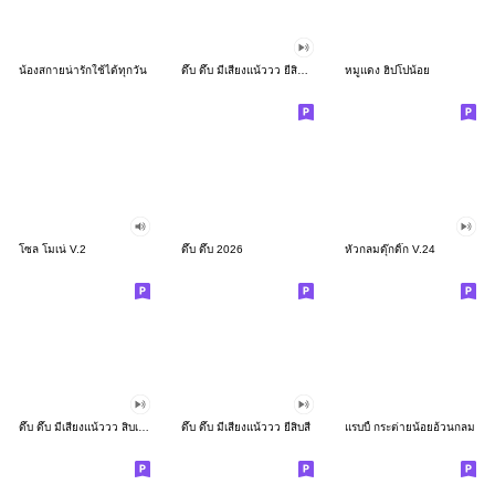
น้องสกายน่ารักใช้ได้ทุกวัน
ดึ๊บ ดึ๊บ มีเสียงแน้ววว ยี่สิบสอง
หมูแดง ฮิปโปน้อย
โซล โมเน่ V.2
ดึ๊บ ดึ๊บ 2026
หัวกลมดุ๊กดิ๊ก V.24
ดึ๊บ ดึ๊บ มีเสียงแน้ววว สิบเก้า
ดึ๊บ ดึ๊บ มีเสียงแน้ววว ยี่สิบสี่
แรบบี้ กระต่ายน้อยอ้วนกลม