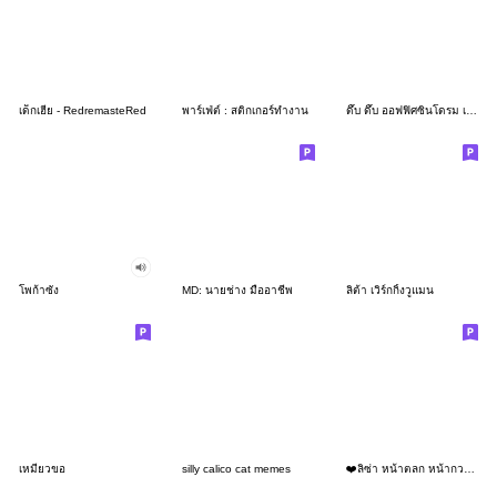
เด็กเฮีย - RedremasteRed
พาร์เฟ่ต์ : สติกเกอร์ทำงาน
ดึ๊บ ดึ๊บ ออฟฟิศซินโดรม เจ็ด
โพก้าซัง
MD: นายช่าง มืออาชีพ
ลิต้า เวิร์กกิ้งวูแมน
เหมียวขอ
silly calico cat memes
❤️ลิซ่า หน้าตลก หน้ากวน!❤️