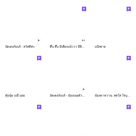
บัตเตอร์แบร์ - สวัสดีค่ะ
ดึ๊บ ดึ๊บ มีเสียงแน้ววว ยี่สิบห้า
แป้งพาย
ตุ้ยนุ้ย เบบี้ บอย
บัตเตอร์แบร์ - น้องเนยตัวตึง พุงเต่ง
น้องตาหวาน: สดใส ใจบุญ (สีพาสเทล)