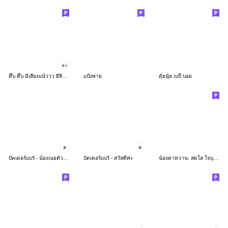
ดึ๊บ ดึ๊บ มีเสียงแน้ววว ยี่สิบห้า
แป้งพาย
ตุ้ยนุ้ย เบบี้ บอย
บัตเตอร์แบร์ - น้องเนยตัวตึง พุงเต่ง
บัตเตอร์แบร์ - สวัสดีค่ะ
น้องตาหวาน: สดใส ใจบุญ (สีพาสเทล)