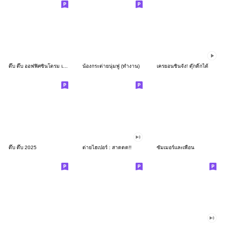
ดึ๊บ ดึ๊บ ออฟฟิศซินโดรม เก้า
น้องกระต่ายนุ่มฟู (ทำงาน)
เครยอนชินจัง! ดุ๊กดิ๊กได้
ดึ๊บ ดึ๊บ 2025
ต่ายไฮเปอร์ : สาดดด!!
ซัมเมอร์และเพื่อน