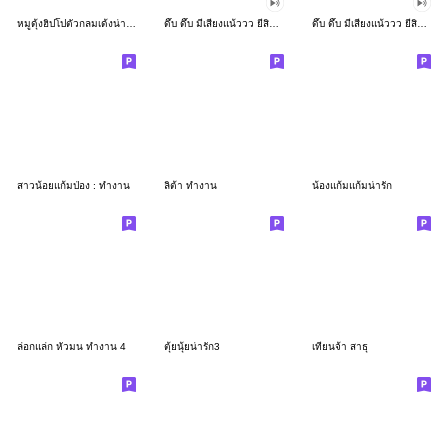
หมูดุ้งฮิปโปตัวกลมเด้งน่ารัก
ดึ๊บ ดึ๊บ มีเสียงแน้ววว ยี่สิบเจ็ด
ดึ๊บ ดึ๊บ มีเสียงแน้ววว ยี่สิบหก
สาวน้อยแก้มป่อง : ทำงาน
ลิต้า ทำงาน
น้องแก้มแก้มน่ารัก
ล่อกแล่ก หัวมน ทำงาน 4
ตุ้ยนุ้ยน่ารัก3
เทียนจ้า สาธุ