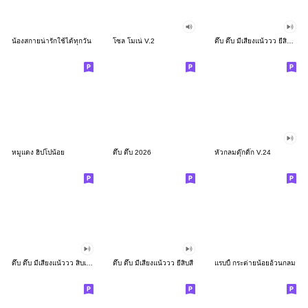
น้องสกายน่ารักใช้ได้ทุกวัน
โซล โมเน่ V.2
ดึ๊บ ดึ๊บ มีเสียงแน้ววว ยี่สิบสอง
หมูแดง ฮิปโปน้อย
ดึ๊บ ดึ๊บ 2026
หัวกลมดุ๊กดิ๊ก V.24
ดึ๊บ ดึ๊บ มีเสียงแน้ววว สิบเก้า
ดึ๊บ ดึ๊บ มีเสียงแน้ววว ยี่สิบสี่
แรบบี้ กระต่ายน้อยอ้วนกลม