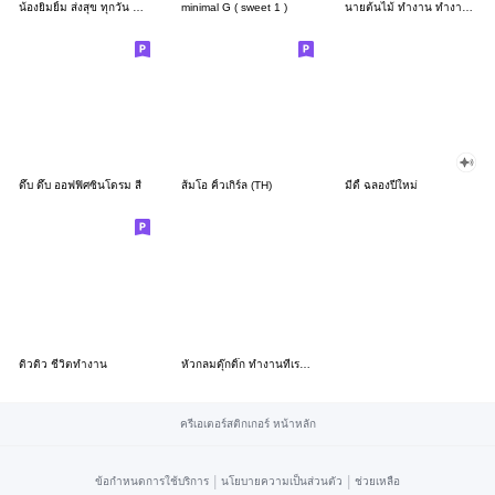
น้องยิมยิ้ม ส่งสุข ทุกวัน CutePastel THA
minimal G ( sweet 1 )
นายต้นไม้ ทำงาน ทำงาน ทำงาน!!!
ดึ๊บ ดึ๊บ ออฟฟิศซินโดรม สี่
ส้มโอ คิ้วเกิร์ล (TH)
มีดี้ ฉลองปีใหม่
ดิวดิว ชีวิตทำงาน
หัวกลมดุ๊กดิ๊ก ทำงานที่เรารัก03
ครีเอเตอร์สติกเกอร์ หน้าหลัก
|
|
ข้อกำหนดการใช้บริการ
นโยบายความเป็นส่วนตัว
ช่วยเหลือ