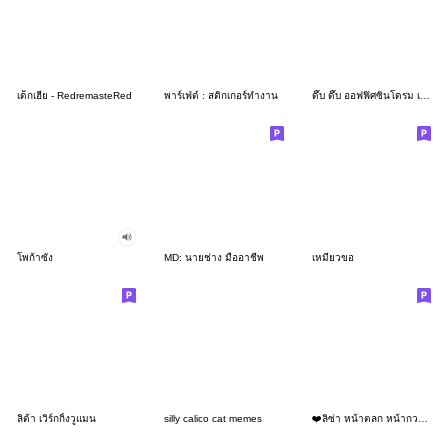
เด็กเฮีย - RedremasteRed
พาร์เฟ่ต์ : สติกเกอร์ทำงาน
ดึ๊บ ดึ๊บ ออฟฟิศซินโดรม เจ็ด
โพก้าซัง
MD: นายช่าง มืออาชีพ
เหมียวขอ
ลิต้า เวิร์กกิ้งวูแมน
silly calico cat memes
❤️ลิซ่า หน้าตลก หน้ากวน!❤️