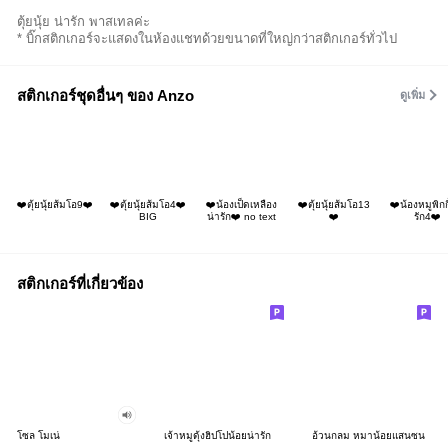
ตุ้ยนุ้ย น่ารัก พาสเทลค่ะ
* บิ๊กสติกเกอร์จะแสดงในห้องแชทด้วยขนาดที่ใหญ่กว่าสติกเกอร์ทั่วไป
สติกเกอร์ชุดอื่นๆ ของ Anzo
ดูเพิ่ม
❤️ตุ้ยนุ้ยส้มโอ9❤️
❤️ตุ้ยนุ้ยส้มโอ4❤️
❤️น้องเป็ดเหลือง
❤️ตุ้ยนุ้ยส้มโอ13
❤️น้องหมูพิกกี
BIG
น่ารัก❤️ no text
❤️
รัก4❤️
สติกเกอร์ที่เกี่ยวข้อง
โซล โมเน่
เจ้าหมูดุ้งฮิปโปน้อยน่ารัก
อ้วนกลม หมาน้อยแสนซน