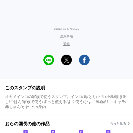
©2024 Kiichi Shibata
注意事項
通報
このスタンプの説明
オカメインコの家族で使うスタンプ。インコ/鳥/とり/トリ/小鳥/吹き出
し/ごはん/家族で使う/ずっと使える/よく使う/ひよこ/動物/ミニキャラ/
赤ちゃん/かわいい/身内
おらの園長の他の作品
もっと見る