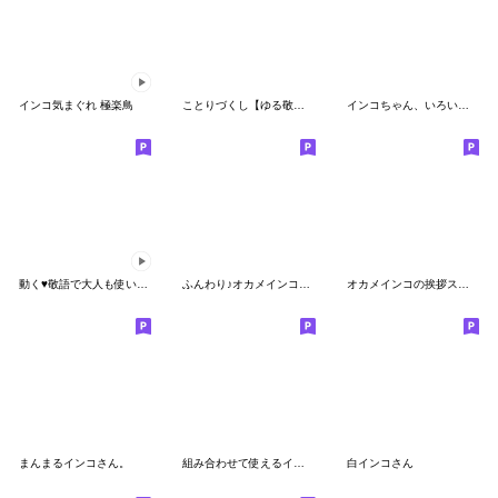
インコ気まぐれ 極楽鳥
ことりづくし【ゆる敬語4】
インコちゃん、いろいろスタンプ
動く♥敬語で大人も使いやすいオカメインコ
ふんわり♪オカメインコの敬語スタンプ8
オカメインコの挨拶スタンプ
まんまるインコさん。
組み合わせて使えるインコちゃんスタンプ
白インコさん