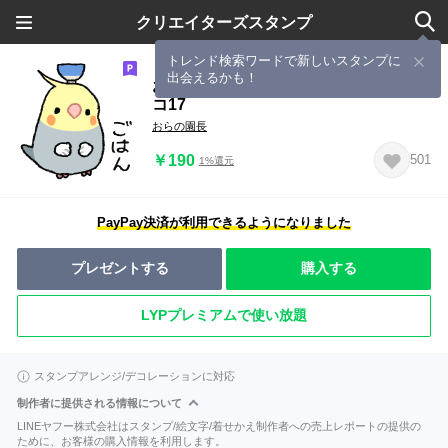
クリエイターズスタンプ
トレンド検索ワードで新しいスタンプに
出会えるかも！
おらの動物園67-2【家族】オカメイン
コ17
おらの園長
￥190
501
1%還元
PayPay決済が利用できるようになりました
プレゼントする
購入する
LYPプレミアムで使い放題
スタンプアレンジ/デコレーションに対応
制作者に提供される情報について
LINEヤフー株式会社はスタンプ/絵文字/着せかえ制作者への売上レポートの提供の
ために、お客様の購入情報を利用します。