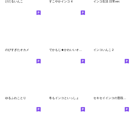
けだるいんこ
すこやかインコ 4
インコ生活 日常ver.
のびすぎたオカメ
でかもじ★かわいいオカメインコ【付箋】
インコいんこ２
ゆるふわことり
冬もインコといっしょ
セキセイインコの普段使い 第2弾