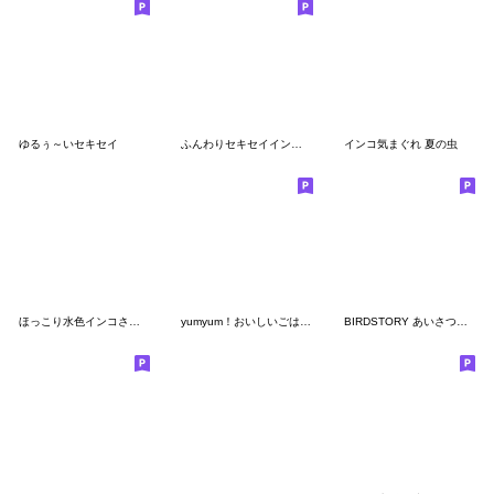
ゆるぅ～いセキセイ
ふんわりセキセイインコちゃん
インコ気まぐれ 夏の虫
ほっこり水色インコさんスタンプ
yumyum！おいしいごはんととりちゃんたち
BIRDSTORY あいさつスタンプ2