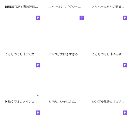
BIRDSTORY 家族連絡スタンプ
ことりづくし【ダジャレ】
とりちゃんたちの家族連絡（修正版）
ことりづくし【デカ文字2】
インコが大好きすぎるスタンプ
ことりづくし【ゆる敬語2】
▶︎動く♡オカメインコ冬のスタンプセット
とりの、いそじさん。
シンプル敬語☆オカメインコ