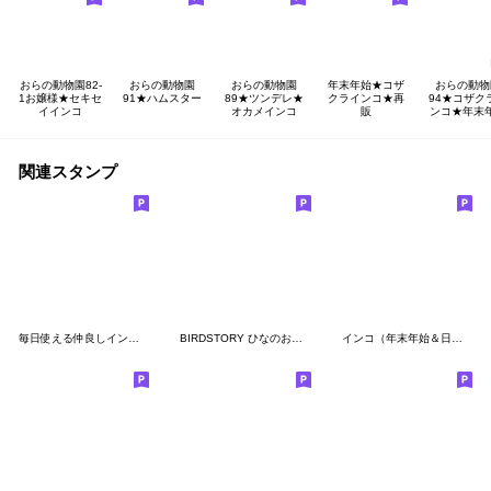
おらの動物園82-
おらの動物園
おらの動物園
年末年始★コザ
おらの動物
1お嬢様★セキセ
91★ハムスター
89★ツンデレ★
クラインコ★再
94★コザク
イインコ
オカメインコ
販
ンコ★年末
関連スタンプ
毎日使える仲良しインコさん2
BIRDSTORY ひなのおねだり
インコ（年末年始＆日常編）