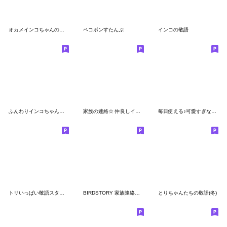
オカメインコちゃんの敬語⭐︎水彩タッチ
ペコポンすたんぷ
インコの敬語
ふんわりインコちゃんの家族連絡
家族の連絡☆ 仲良しインコさん
毎日使える♪可愛すぎない敬語(セキセイ青)
トリいっぱい敬語スタンプ
BIRDSTORY 家族連絡スタンプ2
とりちゃんたちの敬語(冬)