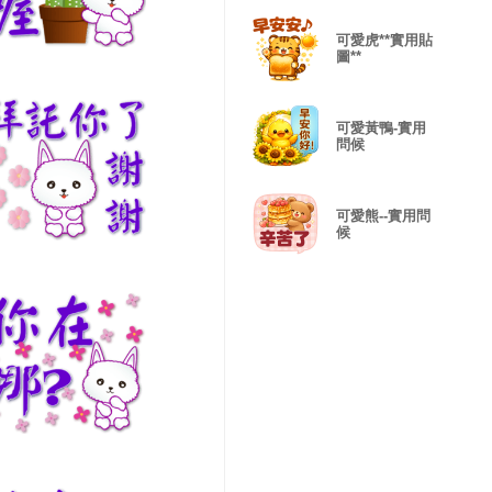
可愛虎**實用貼
圖**
可愛黃鴨-實用
問候
可愛熊--實用問
候