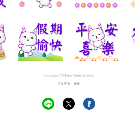
Copyright ©YaTang Creative Ideas
注意事項
檢舉