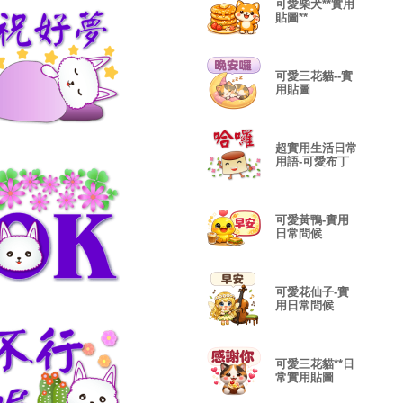
可愛柴犬**實用
貼圖**
可愛三花貓--實
用貼圖
超實用生活日常
用語-可愛布丁
可愛黃鴨-實用
日常問候
可愛花仙子-實
用日常問候
可愛三花貓**日
常實用貼圖