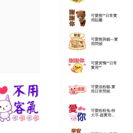
可愛熊**日常實
用貼圖
可愛熊與貓—實
用問候
可愛黃鴨**日常
實用**
可愛淡粉貓-實
用日常問候
可愛粉粉兔-特
大字-超實用日
常問候