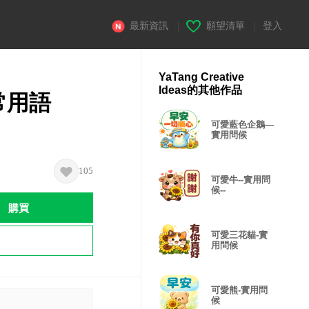
最新資訊
|
願望清單
|
登入
YaTang Creative
Ideas的其他作品
常用語
可愛藍色企鵝—
實用問候
105
可愛牛--實用問
候--
購買
可愛三花貓-實
用問候
可愛熊-實用問
候