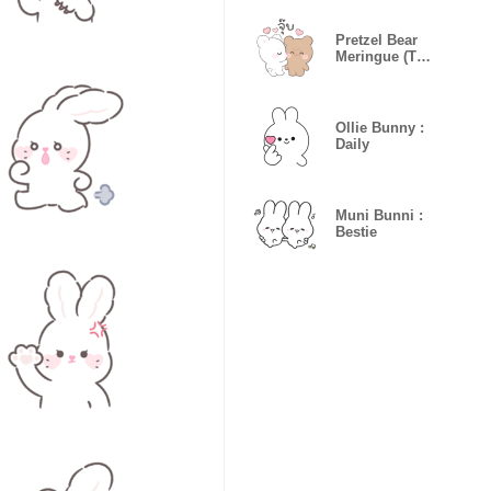
Pretzel Bear
Meringue (Text
Edited)
Ollie Bunny :
Daily
Muni Bunni :
Bestie