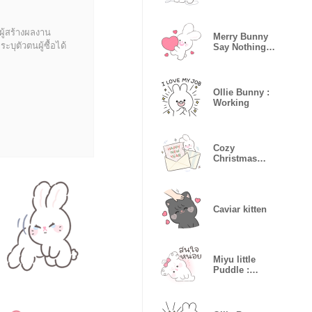
ผู้สร้างผลงาน
Merry Bunny
บุตัวตนผู้ซื้อได้
Say Nothing :
Playground
Ollie Bunny :
Working
Cozy
Christmas
Gangster (Text
Edited)
Caviar kitten
Miyu little
Puddle :
Crayon(Text
Edited)