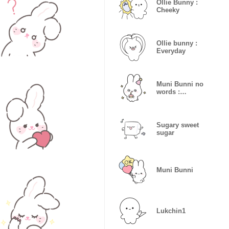
Ollie Bunny :
Cheeky
Ollie bunny :
Everyday
Muni Bunni no
words :
Everydae
Sugary sweet
sugar
Muni Bunni
Lukchin1