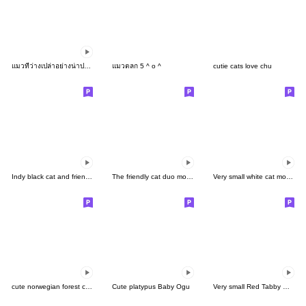
แมวที่ว่างเปล่าอย่างน่าประหลาด
แมวตลก 5 ^ o ^
cutie cats love chu
Indy black cat and friends IV
The friendly cat duo move Sticker2
Very small white cat move Sticker
cute norwegian forest cat move sticker
Cute platypus Baby Ogu
Very small Red Tabby move Sticker