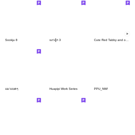
Sookju 8
แงวอู้ก 3
Cute Red Tabby and owner move Sticker
แมวแบดๆ
Huapipi Work Series
PPU_NW!