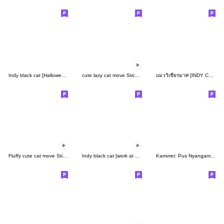
Indy black cat [Halloween]
cute lazy cat move Sticker2
แมววิเชียรมาศ [INDY Cosplay]
Fluffy cute cat move Sticker
Indy black cat [work at office]
Kamvret: Pus Nyangami 4