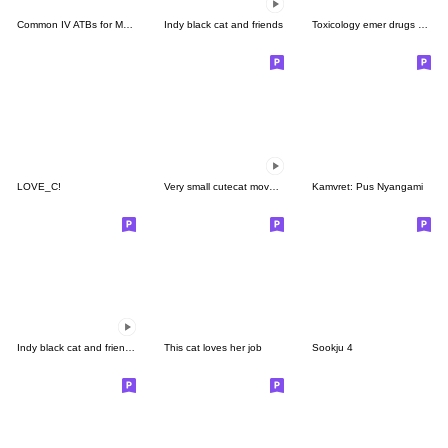
Common IV ATBs for Medical students
Indy black cat and friends
Toxicology emer drugs ver 1 - BIG
LOVE_C!
Very small cutecat move Sticker
Kamvret: Pus Nyangami
Indy black cat and friends II
This cat loves her job
Sookju 4