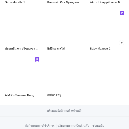
Snow doodle 1
Kamvret: Pus Nyangami 2 (Re)
leko x Huapipi Lunar New Year Gift Set
น้องเคธี่และมอจิของเขา ver.2
ยิปปี้แมวผลไม้
Baby Maltese 2
A MIX - Summer Bang
เหมียวตัวฟู
ครีเอเตอร์สติกเกอร์ หน้าหลัก
|
|
ข้อกำหนดการใช้บริการ
นโยบายความเป็นส่วนตัว
ช่วยเหลือ