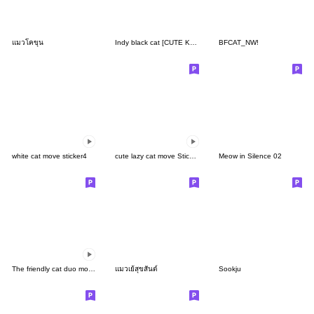
แมวโคขุน
Indy black cat [CUTE KITTEN]
BFCAT_NW!
white cat move sticker4
cute lazy cat move Sticker
Meow in Silence 02
The friendly cat duo move Sticker
แมวเย้สุขสันต์
Sookju