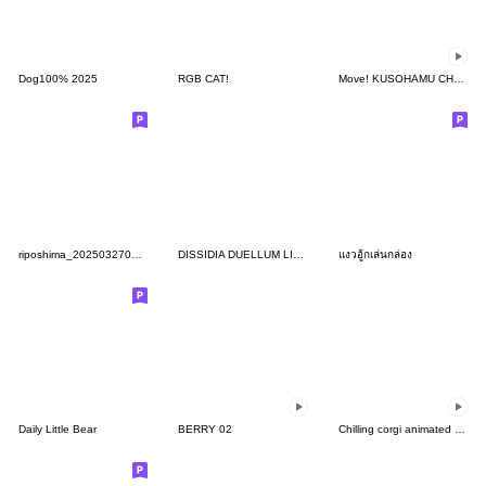
Dog100% 2025
RGB CAT!
Move! KUSOHAMU CHAN
riposhima_20250327020033
DISSIDIA DUELLUM LINE Stickers #2
แงวอู้กเล่นกล่อง
Daily Little Bear
BERRY 02
Chilling corgi animated stickers