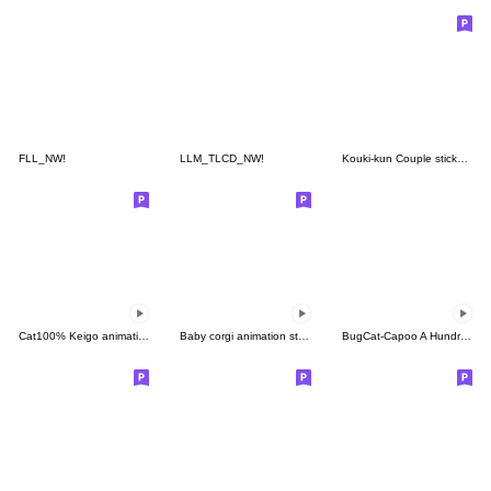
FLL_NW!
LLM_TLCD_NW!
Kouki-kun Couple stickers 05
Cat100% Keigo animation
Baby corgi animation sticker
BugCat-Capoo A Hundred Flavors of Taiwan