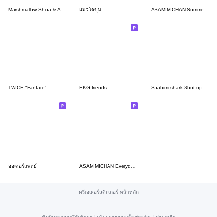
Marshmallow Shiba & A MIX - Wordplay 2.0
แมวโคขุน
ASAMIMICHAN Summer stamps for every year
TWICE "Fanfare"
EKG friends
Shahimi shark Shut up
ออเดอร์แพทย์
ASAMIMICHAN Everydayconversation Sticker
ครีเอเตอร์สติกเกอร์ หน้าหลัก