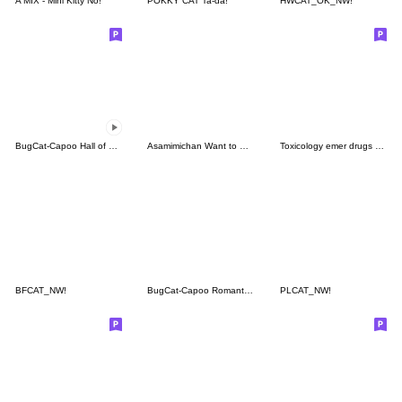
A MIX - Mini Kitty No!
POKKY CAT Ta-da!
HWCAT_OK_NW!
BugCat-Capoo Hall of Fame Commemorative
Asamimichan Want to Be Loved stickers
Toxicology emer drugs ver 1 - BIG
BFCAT_NW!
BugCat-Capoo Romantic Little Flowers
PLCAT_NW!