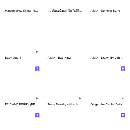
Marshmallow Shiba - damn it! woof!
แมวบินเหงื่อแตกในวันที่ร้อนสุดๆ
A MIX - Summer Bang
Baby Ogu 4
A MIX - Bad Kitty!
A MIX - Drawn By Left Hand!
FRIC AND BERRY (BERRY)
Team Timothy sticker HorseYearSP
Ginger the Cat for Daily Meow (Animated)