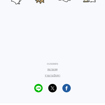
©USGMEN
หมายเหตุ
รายงานปัญหา