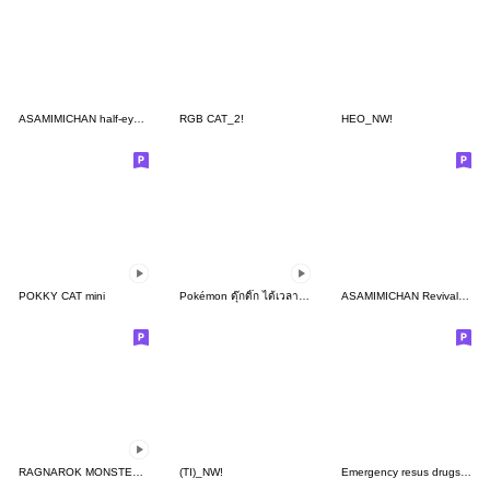
ASAMIMICHAN half-eye Sticker
RGB CAT_2!
HEO_NW!
POKKY CAT mini
Pokémon ดุ๊กดิ๊ก ได้เวลาหนี!
ASAMIMICHAN Revival Sticker 1
RAGNAROK MONSTERS : The beginning
(TI)_NW!
Emergency resus drugs ver 2