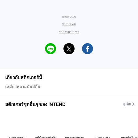
intend 2024
หมายเหตุ
รายงานปัญหา
เกี่ยวกับสติกเกอร์นี้
เหมียวหลามมันช์กิ้น
สติกเกอร์ชุดอื่นๆ ของ INTEND
ดูเพิ่ม
Gray Tabby
หมีน้ำตาลตัวจิ๋ว
แมวเทาหมวก
Blue-Eyed
แมวดำอ้วน