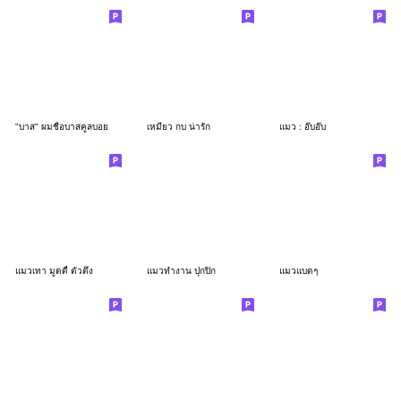
"บาส" ผมชื่อบาสคูลบอย
เหมียว กบ น่ารัก
แมว : อ๊บอ๊บ
แมวเทา มูดดี้ ตัวตึง
แมวทำงาน ปุกปิก
แมวแบดๆ