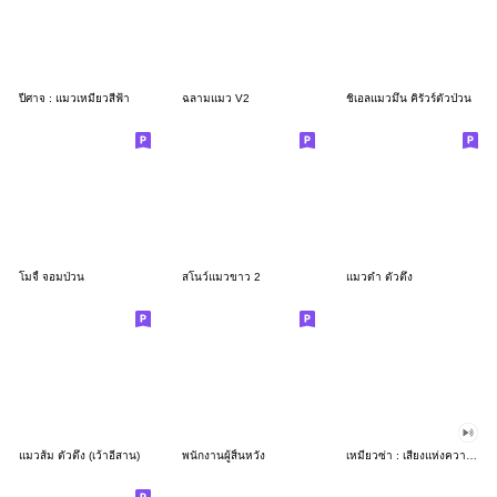
ปีศาจ : แมวเหมียวสีฟ้า
ฉลามแมว V2
ชิเอลแมวมึน คิรัวร์ตัวป่วน
โมจี้ จอมป่วน
สโนว์แมวขาว 2
แมวดำ ตัวตึง
แมวส้ม ตัวตึง (เว้าอีสาน)
พนักงานผู้สิ้นหวัง
เหมียวซ่า : เสียงแห่งความสุข