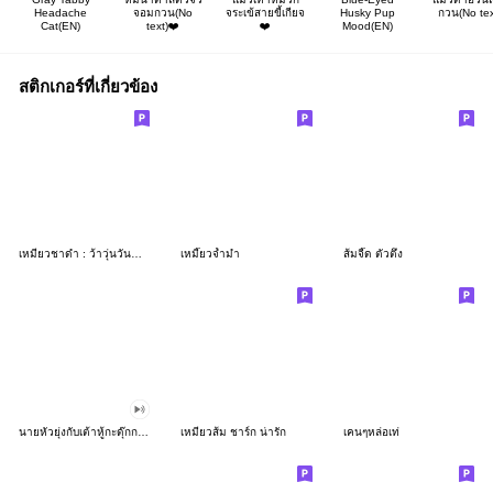
Headache
จอมกวน(No
จระเข้สายขี้เกียจ
Husky Pup
กวน(No tex
Cat(EN)
text)❤️
❤️
Mood(EN)
สติกเกอร์ที่เกี่ยวข้อง
เหมียวชาดำ : ว้าวุ่นวันทำงาน!!
เหมี๊ยวจ้ำม่ำ
ส้มจี๊ด ตัวตึง
นายหัวยุ่งกับเต้าหู้กะดุ๊กกะดิ๊ก!
เหมียวส้ม ชาร์ก น่ารัก
เคนๆหล่อเท่