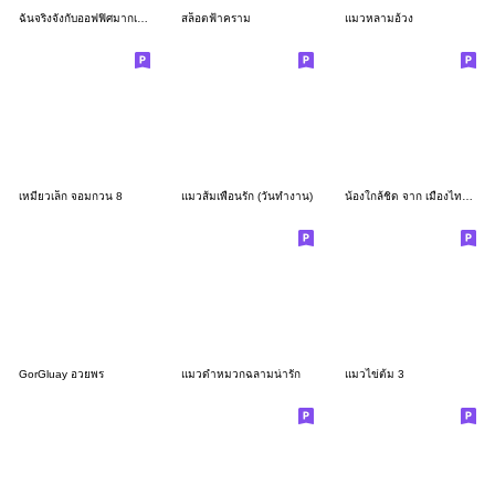
ฉันจริงจังกับออฟฟิศมากเลยหนา
สล็อตฟ้าคราม
แมวหลามอ้วง
เหมียวเล็ก จอมกวน 8
แมวส้มเพื่อนรัก (วันทำงาน)
น้องใกล้ชิด จาก เมืองไทย แคปปิตอล
GorGluay อวยพร
แมวดำหมวกฉลามน่ารัก
แมวไข่ต้ม 3