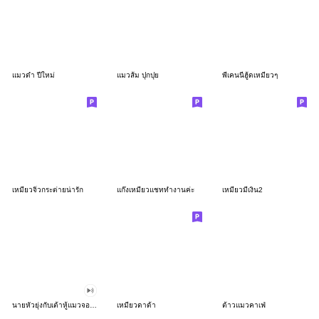
แมวดำ ปีใหม่
แมวส้ม ปุกปุย
พี่เคนนี่ฮู้ดเหมียวๆ
เหมียวจิ๋วกระต่ายน่ารัก
แก๊งเหมียวแชททำงานค่ะ
เหมียวมีเงิน2
นายหัวยุ่งกับเต้าหู้แมวจอมป่วน ดุ๊กดิ๊ก
เหมียวดาด้า
ต้าวแมวคาเฟ่