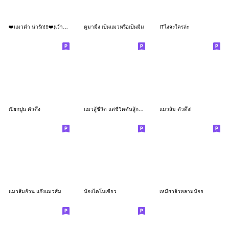
❤️แมวดำ น่ารัก!!!❤️(เว้าอีสาน)
ตูมามิ้ง เป็นแมวหรือเป็นมีม
ITไงจะใครล่ะ
เปียกปูน ตัวตึง
แมวสู้ชีวิต แต่ชีวิตดันสู้กลับ:แมวด้วง 2
แมวส้ม ตัวตึง!
แมวส้มอ้วน แก๊งแมวส้ม
น้องไดโนเขียว
เหมียวจิ๋วหลามน้อย