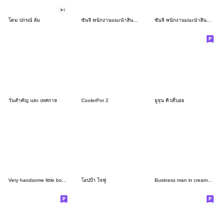
โดม ปกรณ์ ลัม
ซันจิ พนักงานแนะนำสินค้าชาย เสื้อชมพู
ซันจิ พนักงานแนะนำสินค้าชาย
วันสำคัญ และ เทศกาล
CoolerPor 2
ยูจุน คิวตี้บอย
Very handsome little boy V1
โอปป้า ใจฟู
Business man in cream suit