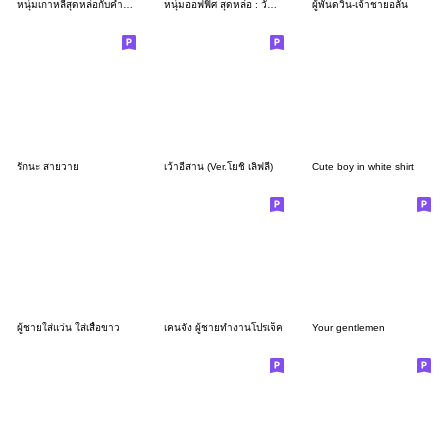
หนุ่มเกาหลีสุดหล่อกับคำน่ารัก(บิ๊ก)
หนุ่มออฟฟิศ สุดหล่อ : วันทำงาน
ผู้พันดวิน-เจ้าชายอลัน
รักนะ สายวาย
เว้าอีสาน (Ver.โยชิ เลิฟลี่)
Cute boy in white shirt
ผู้ชายใส่แว่น ใส่เสื้อขาว
เคนจัง ผู้ชายทำงานโปรเจ็ค
Your gentlemen