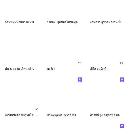
ก๊วนหนุ่มน้อยน่ารัก V.3
ปันปัน : สุดหล่อไม่ขอพูด
แอนดริว ผู้ชายทำงาน ขี้เกียจไม่ไหว
ต้น & ตะวัน เลิฟนะค้าบ
เต-นิว
เฟิร์ส อนุวัตน์
เปลี่ยนข้อความตามใจ: Ver.หล่อโดนจัย
ก๊วนหนุ่มน้อยน่ารัก V.4
ทวงหนี้ (แบบสุภาพครับ)