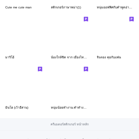
Cute me cute man
สติกเกอร์ภาษาพม่า(1)
หนุ่มออฟฟิศกับคำพูดอ่านง่าย(บิ๊ก)1
มาริโอ้
น้องใกล้ชิด จาก เมืองไทย แคปปิตอล
จินจอง คุยกับแฟน
มินโฮ (เว้าอีสาน)
หนุ่มน้อยทำงาน:คำทำงานใช้ได้ทุกวัน
ครีเอเตอร์สติกเกอร์ หน้าหลัก