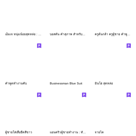
เอ็มเจ หนุ่มน้อยสุดหล่อ : ทำงาน
บอสตัน คำสุภาพ สำหรับผู้ชาย 3_49
ครูต้นกล้า ครูผู้ชาย คำพูดครูใช้บ่อย
คำพูดทำงานคับ
Businessman Blue Suit
มินโฮ สุดหล่อ
ผู้ชายใส่เสื้อยืดสีขาว
แอนดริวผู้ชายทำงาน : ทักทายทุกวัน
จายไต