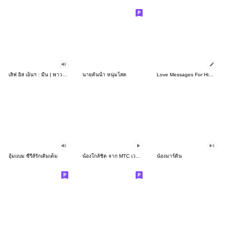
เลิฟ อิส เอ็นฯ : มีน | พาวเวอร์แบงค์
นายต้นน้ำ หนุ่มโสด
Love Messages For Him(TH)
อุ้มแบม ซีรีส์รักเติมเต็ม
น้องใกล้ชิด จาก MTC เวอร์ชัน 2
น้องมาร์ติน