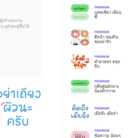
แชทเขียว เพื่อน
ซี้
ผู้สร้างผลงาน
บุตัวตนผู้ซื้อได้
สีหน้า ของกิน
ของน่ารัก
คำอวยพร ตรุษ
จีน
กูคือศูนย์กลาง
ของจักรวาล
เมียจ๊ะ เมียจ๋า
ข้อความ อ้อนๆ