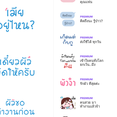
คุณแฟน
คิดถึงนะ รู้ป่าว?
ส่งใช้ได้ ทุกวัน
เข้าใจคนทั้งโลก
ยกเว้น..มึง
รักผัว ที่สุดค่ะ
คนสวย มา
ทำงานแล้วจ้า