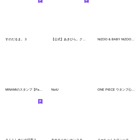
すのだるま。３
【公式】あきひら。クセ強スタンプ
NIZOO & BABY NIZOO『Winter Ver.』
MINAMIのスタンプ【Part2】
NiziU
ONE PIECE ウタンプ心にぐっとくる言葉
さくらしめじの日常スタンプ！
モナキ☆ケンケンスタンプ
うーちゃんとロンハク