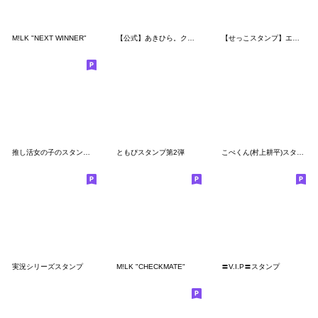
M!LK "NEXT WINNER"
【公式】あきひら。クセ強スタンプ 第二弾
【せっこスタンプ】エアクラHCの日常
推し活女の子のスタンプ2（緑色）
ともぴスタンプ第2弾
こぺくん(村上耕平)スタンプ☆
実況シリーズスタンプ
M!LK "CHECKMATE"
〓V.I.P〓スタンプ