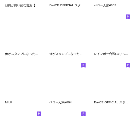
頭痛が痛い的な言葉【バカ】
Da-iCE OFFICIAL スタンプ第2弾!!
ペローん家#003
俺がスタンプになったとこみてて
俺がスタンプになったとこみてて第3弾
レインボー合戦(ぷりっつチーム)スタンプ
M!LK
ペローん家#004
Da-iCE OFFICIAL スタンプ第3弾!!