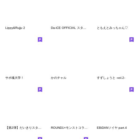
Lippy&Rujju 2
Da-iCE OFFICIAL スタンプ第一弾!!
ともえとみっちゃん♡
サポ魂大学！
かのチャル
すずしょうと -vol.2-
【第2弾】だいきりスタンプ にー
ROUND1×モンストコラボ記念スタンプ
EBiDANソイヤ part.4