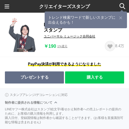
クリエイターズスタンプ
トレンド検索ワードで新しいスタンプに
出会えるかも！
Mrs. GREEN APPLE「ライラック」
スタンプ
ユニバーサル ミュージック合同会社
￥190
8.4万
1%還元
PayPay決済が利用できるようになりました
プレゼントする
購入する
スタンプアレンジ/デコレーションに対応
制作者に提供される情報について
LINEヤフー株式会社はスタンプ/絵文字/着せかえ制作者への売上レポートの提供の
ために、お客様の購入情報を利用します。
購入日付、登録国情報は制作者から確認することができます。(お客様を直接識別可
能な情報は含まれません)