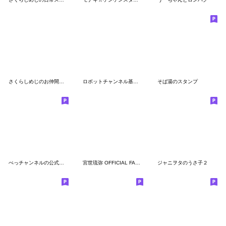
さくらしめじのお仲間スタンプ
ロボットチャンネル基本編②
そば湯のスタンプ
ぺっチャンネルの公式スタンプ
宮世琉弥 OFFICIAL FANCLUB 公式スタンプ3
ジャニヲタのうさ子２