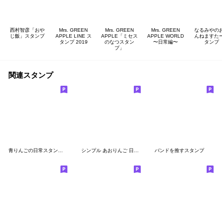
西村智彦「おや
Mrs. GREEN
Mrs. GREEN
Mrs. GREEN
なるみやの
じ飯」スタンプ
APPLE LINE ス
APPLE「ミセス
APPLE WORLD
んねますた
タンプ 2019
のなつスタン
〜日常編〜
タンプ
プ」
関連スタンプ
青りんごの日常スタンプ｜毎日使える♪
シンプル あおりんご 日常会話
バンドを推すスタンプ