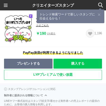
クリエイターズスタンプ
トレンド検索ワードで新しいスタンプに
出会えるかも！
万能！大人の優しい敬語
ぶよごんた
￥190
1,196
1%還元
PayPay決済が利用できるようになりました
プレゼントする
購入する
LYPプレミアムで使い放題
スタンプアレンジ/デコレーションに対応
制作者に提供される情報について
LINEヤフー株式会社はスタンプ/絵文字/着せかえ制作者への売上レポートの提供の
ために、お客様の購入情報を利用します。