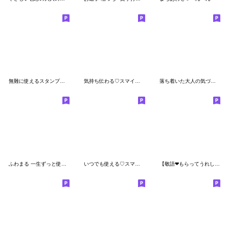
無難に使えるスタンプ☆でか文字
気持ち伝わる♡スマイル棒人間♡
落ち着いた大人の気づかいと毎日の言葉
ふわまる 一生ずっと使えるすたんぷ
いつでも使える♡スマイル棒人間♡(防災)
【敬語❤もらってうれしい❤気持ち】動物達22