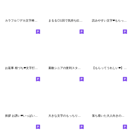
カラフル♡デカ文字棒人間
まるる◎1回で気持ち伝える長文敬語
読みやすい文字❤もらってうれしい❤くま③-1
お返事 相づち❤文字打ちらくらく長文❤いぬ
素敵シニアの便利スタンプ【デカ文字】２
【もらってうれしい❤】日常 敬語❤動物達14
挨拶 お誘い❤いっぱい感情❤くまVer34
大きな文字のもっちりくまのスタンプ
落ち着いた大人向きのスタンプ【しろくま】