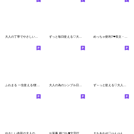
大人の丁寧でやさしい♡敬語スタンプ
ずっと毎日使える♡大人のやさしいスタンプ
めっちゃ便利7❤長文・敬語
ふわまる 一生使える!便利＆毎日挨拶2再販!
大人の為のシンプル日常スタンプ
ず～っと使える♡大人の思いやりスタンプ2
やさしい色彩の大人の親切で丁寧なスタンプ
お返事 相づち❤文字打ちらくらく長文パンダ
まちあわせ♡ぺんぺん