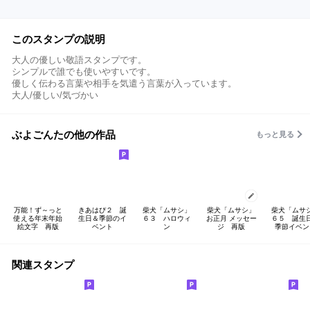
このスタンプの説明
大人の優しい敬語スタンプです。
シンプルで誰でも使いやすいです。
優しく伝わる言葉や相手を気遣う言葉が入っています。
大人/優しい/気づかい
ぶよごんたの他の作品
もっと見る
万能！ず～っと
きあはぴ２ 誕
柴犬「ムサシ」
柴犬「ムサシ」
柴犬「ムサ
使える年末年始
生日＆季節のイ
６３ ハロウィ
お正月 メッセー
６５ 誕生
絵文字 再版
ベント
ン
ジ 再版
季節イベン
関連スタンプ