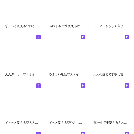
ず～っと使える♡おとなの長文スタンプ
ふわまる 一生使える敬語すたんぷ
シニアにやさしく寄り添うスタンプ✨
大人ガーリー♡くまさんの優しいスタンプ
やさしい敬語♡スマイル棒人間♡
大人の親切で丁寧な言葉【しろまるver】
ず～っと使える♡大人敬語の長文スタンプ♡
ずっと使える♡やさしい丁寧な日常大人ver
超!一生年中使えるふわまる 日常と年中行事