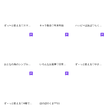
ずっ〜と使える♡スマイル棒人間♡〜春〜
キャラ集合♡年末年始
ハッピーばあば♡らくらく長文
おとなの為のシンプルでか文字スタンプ
いろんなお返事♡日常スタンプ
ず～っと使える♡やさしい大人の丁寧な日常
ず～っと使える♡4種で便利な日常の挨拶
ほのぼのくま***11