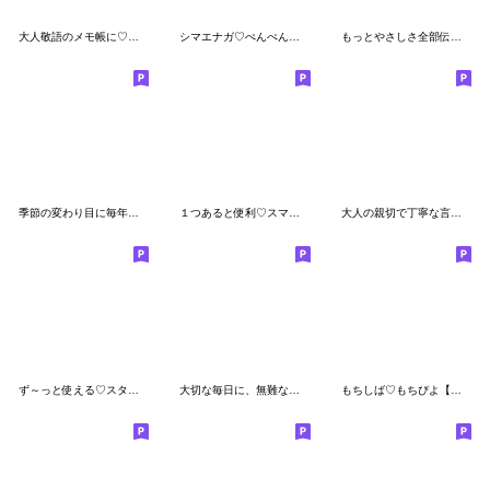
大人敬語のメモ帳に♡しろまるを添えて
シマエナガ♡ぺんぺん♡ちびマロの長文
もっとやさしさ全部伝わる♡長文のスタンプ
季節の変わり目に毎年使える気遣い♡秋冬
１つあると便利♡スマイル吹き出し
大人の親切で丁寧な言葉【2】
ず～っと使える♡スタンプ1つで伝わる長文
大切な毎日に、無難なスタンプ。レトロ大人
もちしば♡もちぴよ【敬語】