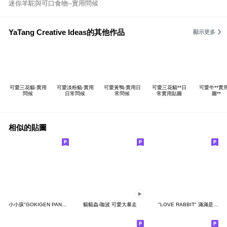
迷你羊駝與可口食物--實用問候
YaTang Creative Ideas的其他作品
顯示更多
可愛三花貓-實用
可愛淡粉貓-實用
可愛黃鴨-實用日
可愛三花貓**日
可愛牛**實
問候
日常問候
常問候
常實用貼圖
圖**
相似的貼圖
小小孩"GOKIGEN PANDA" 台灣版
貓貓蟲-咖波 可愛大暴走
"LOVE RABBIT" 滿滿是愛 台灣版