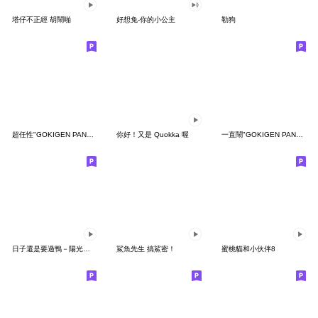
塔仔不正經 胡鬧啪
好想兔-你的小公主
勒狗
超任性"GOKIGEN PANDA" 台灣版
你好！又是 Quokka 喔
一直鬧"GOKIGEN PANDA" 台灣版
日子還是要過鴨－陽光開朗每一天鴨
鯊魚先生 搞鯊密！
蜜桃貓和小伙伴8