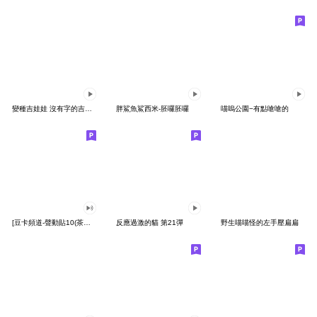
變種吉娃娃 沒有字的吉娃娃
胖鯊魚鯊西米-胚囉胚囉
喵嗚公園−有點嗆嗆的
[豆卡頻道-聲動貼10(茶寶丸日常篇)
反應過激的貓 第21彈
野生喵喵怪的左手壓扁扁