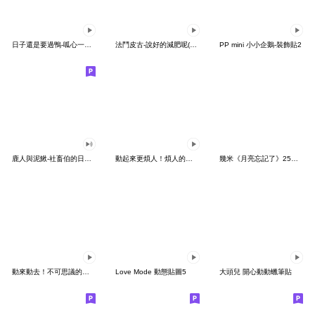
日子還是要過鴨-呱心一下鴨
法鬥皮古-說好的減肥呢(第15彈)
PP mini 小小企鵝-裝飾貼2
鹿人與泥鰍-社畜伯的日常有聲貼圖
動起來更煩人！煩人的貓咪3
幾米《月亮忘記了》25周年 x 晴天P莉
動來動去！不可思議的寶可夢貼圖
Love Mode 動態貼圖5
大頭兒 開心動動蠟筆貼