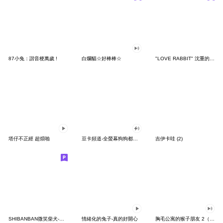
87小兔：諧音梗萬歲 !
白爛貓☆好棒棒☆
"LOVE RABBIT" 沈重的愛 台灣版
塔仔不正經 超煩啪
豆卡頻道-全螢幕狗狗都沒你上班累
吉伊卡哇 (2)
SHIBANBAN微笑柴犬-廢柴寶寶日常
情緒化的兔子-真的好開心
胸毛公寓的猴子朋友 2（有聲動態）