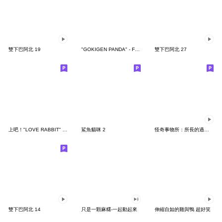
雙下巴阿北 19
"GOKIGEN PANDA" - Feeling / global
雙下巴阿北 27
上吧！"LOVE RABBIT" 台灣版
鯊魚貓咪 2
怪奇事物所：所長的過度繁殖
雙下巴阿北 14
只是一顆麻糬-一起動起來
伸縮自如的雞與鴨 超好笑