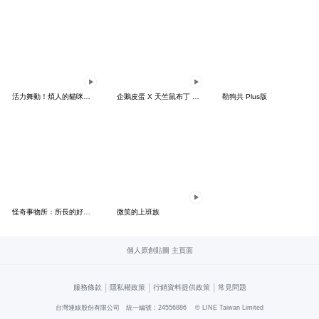
活力舞動！煩人的貓咪★迷你版 2
企鵝皮蛋 X 天竺鼠布丁 有點厭世
勒狗共 Plus版
怪奇事物所：所長的好日子要來力
微笑的上班族
個人原創貼圖 主頁面
|
|
|
服務條款
隱私權政策
行銷資料提供政策
常見問題
台灣連線股份有限公司 統一編號：24556886
© LINE Taiwan Limited