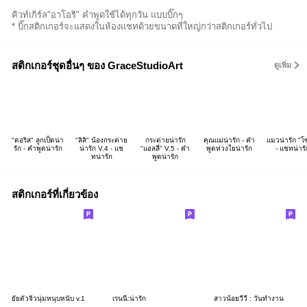
คิวท์เกิร์ล"อาโอริ" คำพูดใช้ได้ทุกวัน แบบบิ๊กๆ
* บิ๊กสติกเกอร์จะแสดงในห้องแชทด้วยขนาดที่ใหญ่กว่าสติกเกอร์ทั่วไป
สติกเกอร์ชุดอื่นๆ ของ GraceStudioArt
ดูเพิ่ม
"ดอริส" ลูกเป็ดน่า
"ลิลิ" น้องกระต่าย
กระต่ายน่ารัก
คุณแม่น่ารัก - คำ
แมวน่ารัก "โ
รัก - คำพูดน่ารัก
น่ารัก V.4 - แช
"แอลลี่" V.5 - คำ
พูดห่วงใยน่ารัก
- แชทน่ารั
ทน่ารัก
พูดน่ารัก
สติกเกอร์ที่เกี่ยวข้อง
ยัยตัวจิ๋วนุ่มหนุบหนับ v.1
เรนนี่:น่ารัก
สาวน้อยวีวี่ : วันทำงาน