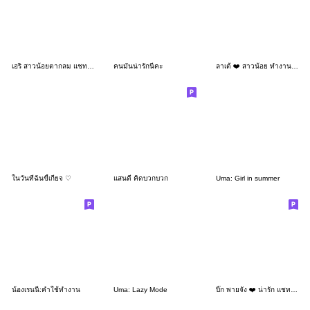
เอริ สาวน้อยตากลม แชททำงาน
คนมันน่ารักนี่คะ
ลาเต้ ❤️ สาวน้อย ทำงานน่ารัก คำใช้บ่อย
ในวันที่ฉันขี้เกียจ ♡
แสนดี คิดบวกบวก
Uma: Girl in summer
น้องเรนนี่:คำใช้ทำงาน
Uma: Lazy Mode
บิ๊ก พายจัง ❤️ น่ารัก แชทคำทำงาน