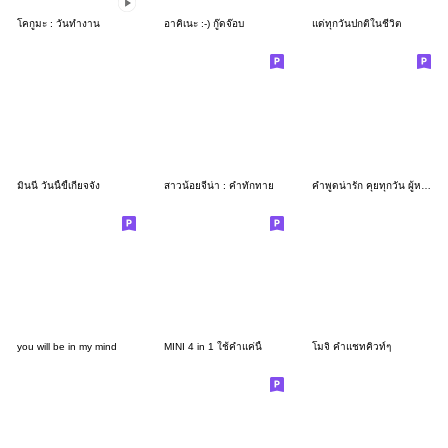
โคกูมะ : วันทำงาน
อาคิเนะ :-) กู๊ดจ๊อบ
แด่ทุกวันปกติในชีวิต
มินนี่ วันนี้ขี้เกียจจัง
สาวน้อยจีน่า : คำทักทาย
คำพูดน่ารัก คุยทุกวัน ผู้หญิงวัยรุ่น
you will be in my mind
MINI 4 in 1 ใช้คำแค่นี้
โมจิ คำแชทคิวท์ๆ