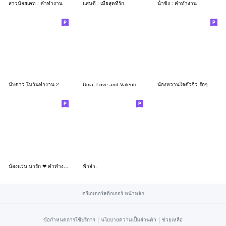
สาวน้อยเคท : คำทำงาน
แสนดี : เมียสุดที่รัก
น้ำขิง : คำทำงาน
นับดาว ในวันทำงาน 2
Uma: Love and Valentine's Day
น้องหวานใจตัวจิ๋ว รักๆ
น้องแว่น น่ารัก ❤ คำทำงานใช้บ่อยๆ ❤
ฟ้าจ๋า.
ครีเอเตอร์สติกเกอร์ หน้าหลัก
|
|
ข้อกำหนดการใช้บริการ
นโยบายความเป็นส่วนตัว
ช่วยเหลือ