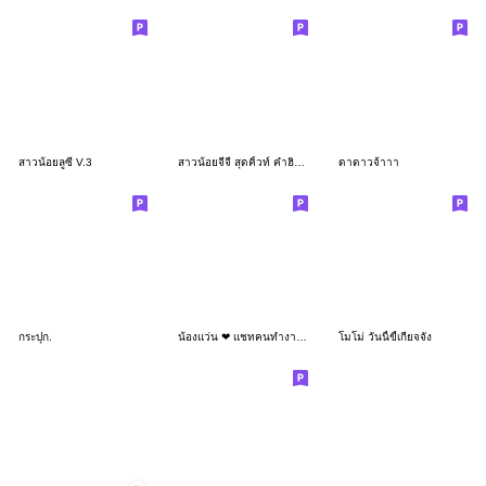
สาวน้อยลูซี่ V.3
สาวน้อยจีจี สุดคิ้วท์ คำฮิตใช้ได้ทุกวัน
ดาดาวจ้าาา
กระปุก.
น้องแว่น ❤ แชทคนทำงาน น่ารัก
โมโม่ วันนี้ขี้เกียจจัง