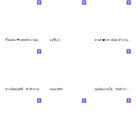
กี่โมงคะ ❤ แชททำงานพาสเทลน่ารัก ❤
มะปี๊บ 2
ลาเต้ ❤️ สาวน้อย ทำงานน่ารัก แบบบิ๊ก
สาวน้อยเอมิลี่ : คำทำงาน
เนเน่:HNY
นุ่มนิ่มแว่นโต : วันทำงานแสนสนุก