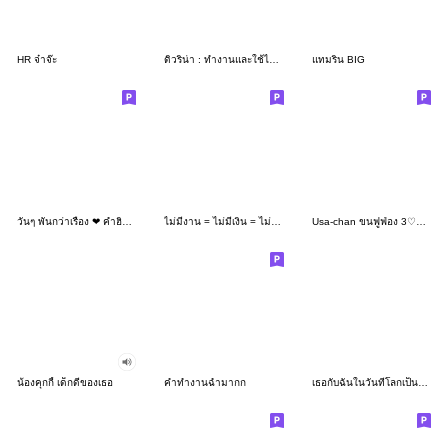
HR จ๋าจ๊ะ
ดิวริน่า : ทำงานและใช้ได้ทุกวัน
แทมริน BIG
วันๆ พันกว่าเรื่อง ❤ คำฮิตๆ น่ารักๆ
ไม่มีงาน = ไม่มีเงิน = ไม่มีหวานใจ
Usa-chan ขนฟูฟ่อง 3♡ฤดูใบไม้ร่วง
น้องคุกกี้ เด็กดีของเธอ
คำทำงานฉ่ำมากก
เธอกับฉันในวันที่โลกเป็นสีชมพู