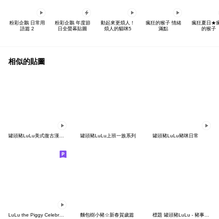
粉彩企鵝 日常用
粉彩企鵝 年度節
動起來更煩人！
瘋狂的猴子 情緒
瘋狂夏日★
語篇 2
日全螢幕貼圖
煩人的貓咪5
滿點
的猴子
相似的貼圖
罐頭豬LuLu美式復古漢堡店
罐頭豬LuLu上班一族系列
罐頭豬LuLu豬咪日常
LuLu the Piggy Celebration Party
麵包樹小豬☆新春賀歲篇
標題 罐頭豬LuLu - 豬事日常