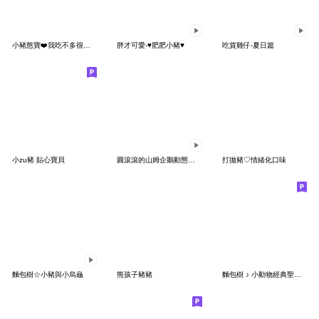
小豬憨寶❤️我吃不多很好養
胖才可愛-♥肥肥小豬♥
吃貨雞仔-夏日篇
小zu豬 貼心寶貝
圓滾滾的山姆企鵝動態貼圖！
打拋豬♡情緒化口味
麵包樹☆小豬與小烏龜
熊孩子豬豬
麵包樹 ♪ 小動物經典聖誕節