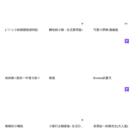
(˶´⚇`˵) 小粉豬罷拖便利貼
麵包樹小豬 - 生活實用篇♪
可愛小胖豬-撒嬌篇
肉肉豬✩新的一年發大財✩
豬漫
Butata的夏天
豬豬的小嘴砲
小蘇打企鵝家族- 生活日常(冬)
表裡如一的豬先生(大人篇)