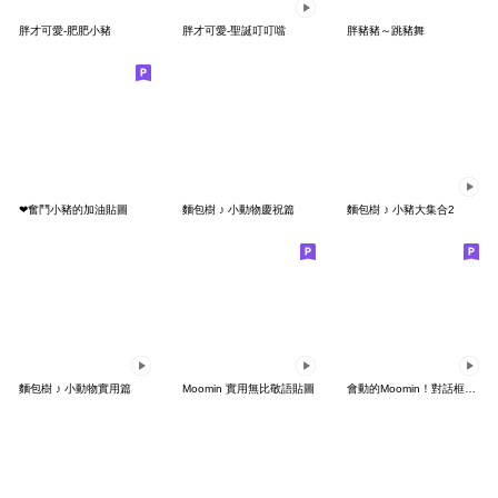
胖才可愛-肥肥小豬
胖才可愛-聖誕叮叮噹
胖豬豬～跳豬舞
❤奮鬥小豬的加油貼圖
麵包樹 ♪ 小動物慶祝篇
麵包樹 ♪ 小豬大集合2
麵包樹 ♪ 小動物實用篇
Moomin 實用無比敬語貼圖
會動的Moomin！對話框貼圖