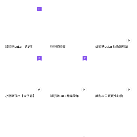
罐頭豬LuLu - 第1彈
豬豬啪啪響
罐頭豬LuLu-動物派對篇
小胖豬飛出【大字篇】
罐頭豬LuLu豬樂龍年
麵包樹♡寶寶小動物