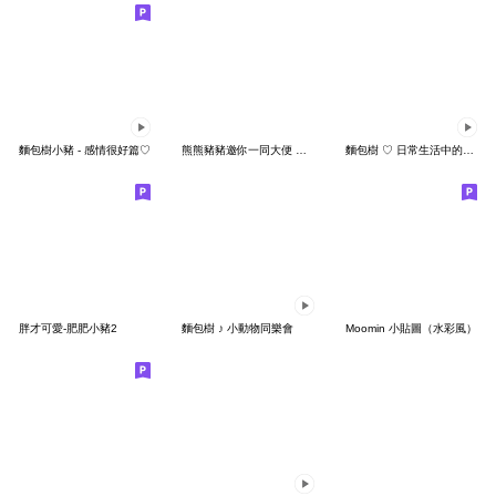
麵包樹小豬 - 感情很好篇♡
熊熊豬豬邀你一同大便 大貼圖
麵包樹 ♡ 日常生活中的愛 ♡
胖才可愛-肥肥小豬2
麵包樹 ♪ 小動物同樂會
Moomin 小貼圖（水彩風）