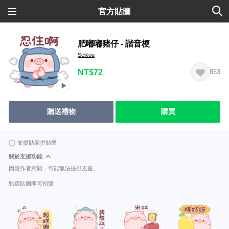
官方貼圖
肥嘟嘟豬仔 - 諧音梗
Seikou
NT$72
853
贈送禮物
購買
支援貼圖拼貼樂
關於支援功能
因應作者意願，可能無法提供支援。
點選貼圖即可預覽