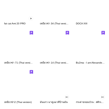
fat cat Ami 20 PRO
เหมียวซ่า 34 (Thai version)
DOCA XIII
เหมียวซ่า 71 (Thai version)
เหมียวซ่า 14 (Thai version)
Bu2ma - I am Alexander 05 - Get a cold
เหมียวซ่า2 (Thai version)
มันแกว มาดูแมวที่บ้านมัน
กระต่ายจอมป่วน : สติกเกอร์คำฮิต