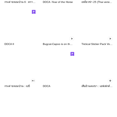
กระต่ายจอมป่วน 6 : ดราม่า
DOCA -Year of the Horse
เหมียวซ่า 25 (Thai version)
DOCA II
Bugcat-Capoo is on the Move! Vol. 2
Trickcal Sticker Pack Vol. 2
กระต่ายจอมป่วน : เบบี๋
DOCA
เสืออ้วนลงเขา : เอฟเฟกต์ สติกเกอร์