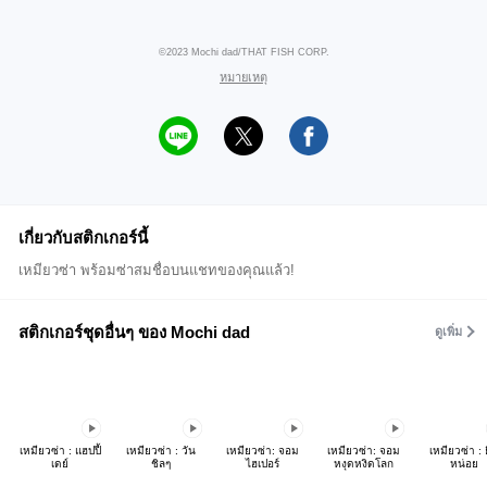
©2023 Mochi dad/THAT FISH CORP.
หมายเหตุ
เกี่ยวกับสติกเกอร์นี้
เหมียวซ่า พร้อมซ่าสมชื่อบนแชทของคุณแล้ว!
สติกเกอร์ชุดอื่นๆ ของ Mochi dad
ดูเพิ่ม
เหมียวซ่า : แฮปปี้
เหมียวซ่า : วัน
เหมียวซ่า: จอม
เหมียวซ่า: จอม
เหมียวซ่า : ย
เดย์
ชิลๆ
ไฮเปอร์
หงุดหงิดโลก
หน่อย