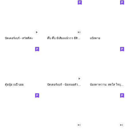
บัตเตอร์แบร์ - สวัสดีค่ะ
ดึ๊บ ดึ๊บ มีเสียงแน้ววว ยี่สิบห้า
แป้งพาย
ตุ้ยนุ้ย เบบี้ บอย
บัตเตอร์แบร์ - น้องเนยตัวตึง พุงเต่ง
น้องตาหวาน: สดใส ใจบุญ (สีพาสเทล)