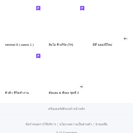
minimal G ( sweet 1 )
ส้มโอ คิ้วเกิร์ล (TH)
มีดี้ ฉลองปีใหม่
ดิวดิว ชีวิตทำงาน
คัลแลน & พี่จอง ชุดที่ 2
ครีเอเตอร์สติกเกอร์ หน้าหลัก
|
|
ข้อกำหนดการใช้บริการ
นโยบายความเป็นส่วนตัว
ช่วยเหลือ
©
LY Corporation