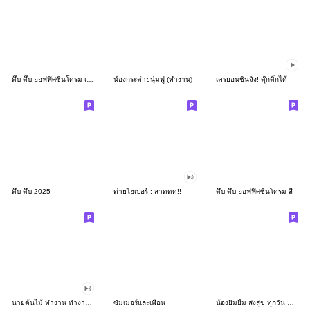
ดึ๊บ ดึ๊บ ออฟฟิศซินโดรม เก้า
น้องกระต่ายนุ่มฟู (ทำงาน)
เครยอนชินจัง! ดุ๊กดิ๊กได้
ดึ๊บ ดึ๊บ 2025
ต่ายไฮเปอร์ : สาดดด!!
ดึ๊บ ดึ๊บ ออฟฟิศซินโดรม สี่
นายต้นไม้ ทำงาน ทำงาน ทำงาน!!!
ซัมเมอร์และเพื่อน
น้องยิมยิ้ม ส่งสุข ทุกวัน CutePastel THA