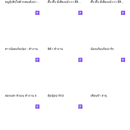
หมูดุ้งฮิปโปตัวกลมเด้งน่ารัก
ดึ๊บ ดึ๊บ มีเสียงแน้ววว ยี่สิบเจ็ด
ดึ๊บ ดึ๊บ มีเสียงแน้ววว ยี่สิบหก
สาวน้อยแก้มป่อง : ทำงาน
ลิต้า ทำงาน
น้องแก้มแก้มน่ารัก
ล่อกแล่ก หัวมน ทำงาน 4
ตุ้ยนุ้ยน่ารัก3
เทียนจ้า สาธุ