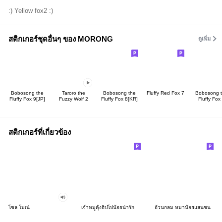
:) Yellow fox2 :)
สติกเกอร์ชุดอื่นๆ ของ MORONG
ดูเพิ่ม
Bobosong the
Taroro the
Bobosong the
Fluffy Red Fox 7
Bobosong 
Fluffy Fox 9[JP]
Fuzzy Wolf 2
Fluffy Fox 8[KR]
Fluffy Fox
สติกเกอร์ที่เกี่ยวข้อง
โซล โมเน่
เจ้าหมูดุ้งฮิปโปน้อยน่ารัก
อ้วนกลม หมาน้อยแสนซน