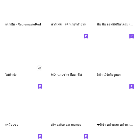
เด็กเฮีย - RedremasteRed
พาร์เฟ่ต์ : สติกเกอร์ทำงาน
ดึ๊บ ดึ๊บ ออฟฟิศซินโดรม เจ็ด
โพก้าซัง
MD: นายช่าง มืออาชีพ
ลิต้า เวิร์กกิ้งวูแมน
เหมียวขอ
silly calico cat memes
❤️ลิซ่า หน้าตลก หน้ากวน!❤️