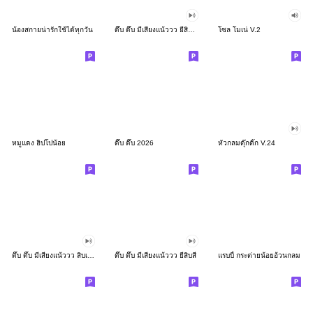
น้องสกายน่ารักใช้ได้ทุกวัน
ดึ๊บ ดึ๊บ มีเสียงแน้ววว ยี่สิบสอง
โซล โมเน่ V.2
หมูแดง ฮิปโปน้อย
ดึ๊บ ดึ๊บ 2026
หัวกลมดุ๊กดิ๊ก V.24
ดึ๊บ ดึ๊บ มีเสียงแน้ววว สิบเก้า
ดึ๊บ ดึ๊บ มีเสียงแน้ววว ยี่สิบสี่
แรบบี้ กระต่ายน้อยอ้วนกลม