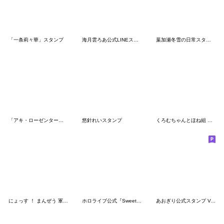
「一条莉々華」スタンプ
海月雲ろあ公式LINEスタンプ
葉加瀬冬雪の日常スタンプ
「アキ・ローゼンタール」スタンプ
悠針れいスタンプ
くろむちゃんとほね組 二次創作スタンプ
にょっす ！ まんぜう 軍 スタンプ
ホロライブ公式『Sweet Happy Holiday』
あおぎり公式スタンプ Vol.2 ※再販です