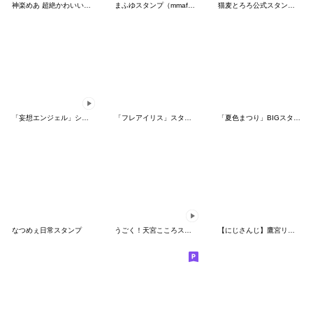
神楽めあ 超絶かわいいスタンプ
まふゆスタンプ（mmafu_）
猫麦とろろ公式スタンプ - Vol.1
「妄想エンジェル」シリーズスタンプ第3弾
「フレアイリス」スタンプ
「夏色まつり」BIGスタンプ
なつめぇ日常スタンプ
うごく！天宮こころスタンプ第２弾
【にじさんじ】鷹宮リオンのスタンプ