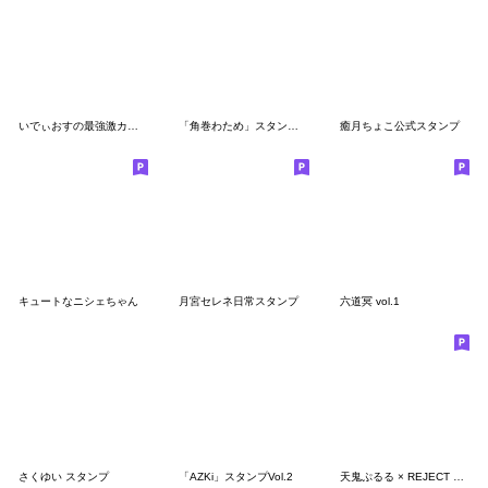
いでぃおすの最強激カワスタンプ
「角巻わため」スタンプVol.2
癒月ちょこ公式スタンプ
キュートなニシェちゃん
月宮セレネ日常スタンプ
六道冥 vol.1
さくゆい スタンプ
「AZKi」スタンプVol.2
天鬼ぷるる × REJECT スタンプVol.２