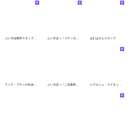
ぶいすぽ創作スタンプ【第二弾】
ぶいすぽっ！ステッカー風二次創作スタンプ
はむはさんスタンプ
ラトナ・プティの社会人編
ぶいすぽっ！二次創作スタンプ
レグルシュ・ライオンハートスタンプ