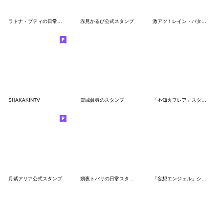
ラトナ・プティの日常スタンプ
赤見かるび公式スタンプ
激アツ！レイン・パターソンスタンプ
SHAKAKINTV
雪城眞尋のスタンプ
「不知火フレア」スタンプVol.2
月紫アリア公式スタンプ
朔夜トバリの日常スタンプ
「妄想エンジェル」シリーズスタンプ第4弾