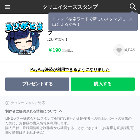
クリエイターズスタンプ
トレンド検索ワードで新しいスタンプに
出会えるかも！
【ぶいすぽっ！】紡木こかげのスタン
プ
ぶいすぽっ！
￥190
4,043
1%還元
PayPay決済が利用できるようになりました
プレゼントする
購入する
デコレーションに対応
制作者に提供される情報について
LINEヤフー株式会社はスタンプ/絵文字/着せかえ制作者への売上レポートの提供の
ために、お客様の購入情報を利用します。
購入日付、登録国情報は制作者から確認することができます。(お客様を直接識別可
能な情報は含まれません)