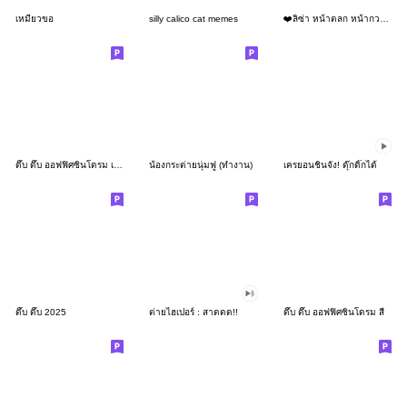
เหมียวขอ
silly calico cat memes
❤️ลิซ่า หน้าตลก หน้ากวน!❤️
ดึ๊บ ดึ๊บ ออฟฟิศซินโดรม เก้า
น้องกระต่ายนุ่มฟู (ทำงาน)
เครยอนชินจัง! ดุ๊กดิ๊กได้
ดึ๊บ ดึ๊บ 2025
ต่ายไฮเปอร์ : สาดดด!!
ดึ๊บ ดึ๊บ ออฟฟิศซินโดรม สี่