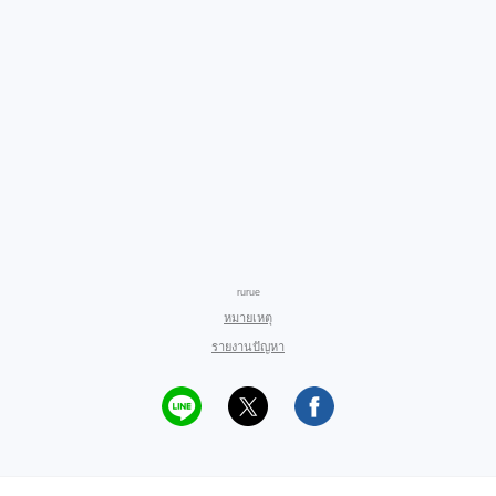
rurue
หมายเหตุ
รายงานปัญหา