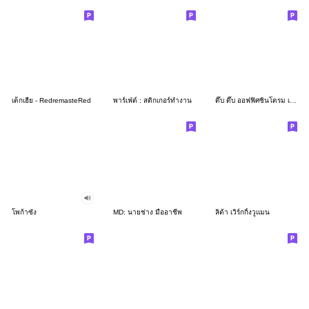
เด็กเฮีย - RedremasteRed
พาร์เฟ่ต์ : สติกเกอร์ทำงาน
ดึ๊บ ดึ๊บ ออฟฟิศซินโดรม เจ็ด
โพก้าซัง
MD: นายช่าง มืออาชีพ
ลิต้า เวิร์กกิ้งวูแมน