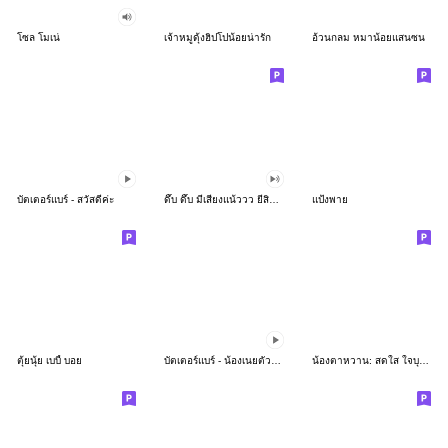
โซล โมเน่
เจ้าหมูดุ้งฮิปโปน้อยน่ารัก
อ้วนกลม หมาน้อยแสนซน
บัตเตอร์แบร์ - สวัสดีค่ะ
ดึ๊บ ดึ๊บ มีเสียงแน้ววว ยี่สิบห้า
แป้งพาย
ตุ้ยนุ้ย เบบี้ บอย
บัตเตอร์แบร์ - น้องเนยตัวตึง พุงเต่ง
น้องตาหวาน: สดใส ใจบุญ (สีพาสเทล)