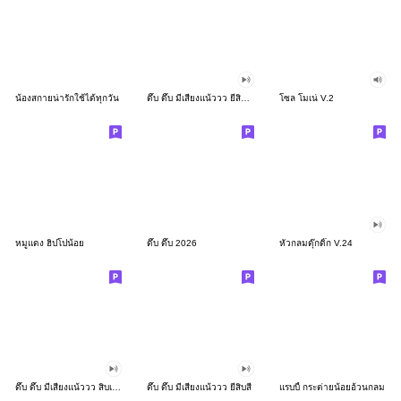
น้องสกายน่ารักใช้ได้ทุกวัน
ดึ๊บ ดึ๊บ มีเสียงแน้ววว ยี่สิบสอง
โซล โมเน่ V.2
หมูแดง ฮิปโปน้อย
ดึ๊บ ดึ๊บ 2026
หัวกลมดุ๊กดิ๊ก V.24
ดึ๊บ ดึ๊บ มีเสียงแน้ววว สิบเก้า
ดึ๊บ ดึ๊บ มีเสียงแน้ววว ยี่สิบสี่
แรบบี้ กระต่ายน้อยอ้วนกลม