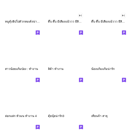
หมูดุ้งฮิปโปตัวกลมเด้งน่ารัก
ดึ๊บ ดึ๊บ มีเสียงแน้ววว ยี่สิบเจ็ด
ดึ๊บ ดึ๊บ มีเสียงแน้ววว ยี่สิบหก
สาวน้อยแก้มป่อง : ทำงาน
ลิต้า ทำงาน
น้องแก้มแก้มน่ารัก
ล่อกแล่ก หัวมน ทำงาน 4
ตุ้ยนุ้ยน่ารัก3
เทียนจ้า สาธุ