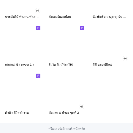
นายต้นไม้ ทำงาน ทำงาน ทำงาน!!!
ซัมเมอร์และเพื่อน
น้องยิมยิ้ม ส่งสุข ทุกวัน CutePastel THA
minimal G ( sweet 1 )
ส้มโอ คิ้วเกิร์ล (TH)
มีดี้ ฉลองปีใหม่
ดิวดิว ชีวิตทำงาน
คัลแลน & พี่จอง ชุดที่ 2
ครีเอเตอร์สติกเกอร์ หน้าหลัก