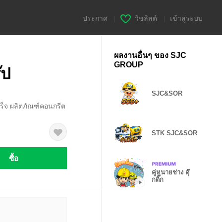
ประกาศ
|
วิชลิสต์
|
เข้าสู่ระบบ
ผลงานอื่นๆ ของ SJC
GROUP
๊ป
SJC&SOR
สร็จ ผลิตภัณฑ์คอนกรีต
STK SJC&SOR
ซื้อ
คู่หูนายช่าง ดุ๊
กดิ๊ก