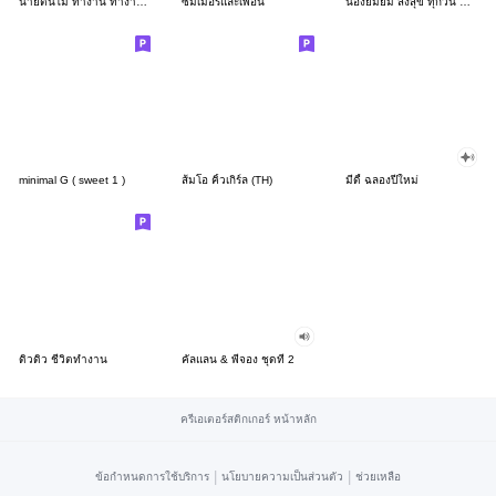
นายต้นไม้ ทำงาน ทำงาน ทำงาน!!!
ซัมเมอร์และเพื่อน
น้องยิมยิ้ม ส่งสุข ทุกวัน CutePastel THA
minimal G ( sweet 1 )
ส้มโอ คิ้วเกิร์ล (TH)
มีดี้ ฉลองปีใหม่
ดิวดิว ชีวิตทำงาน
คัลแลน & พี่จอง ชุดที่ 2
ครีเอเตอร์สติกเกอร์ หน้าหลัก
|
|
ข้อกำหนดการใช้บริการ
นโยบายความเป็นส่วนตัว
ช่วยเหลือ