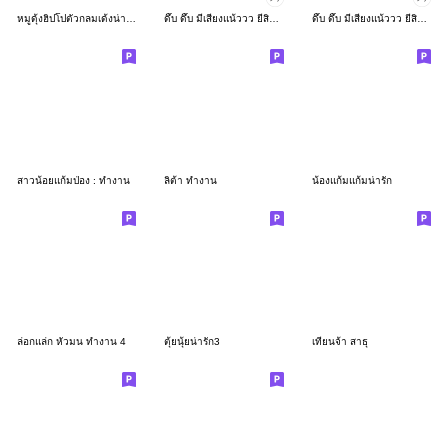
หมูดุ้งฮิปโปตัวกลมเด้งน่ารัก
ดึ๊บ ดึ๊บ มีเสียงแน้ววว ยี่สิบเจ็ด
ดึ๊บ ดึ๊บ มีเสียงแน้ววว ยี่สิบหก
สาวน้อยแก้มป่อง : ทำงาน
ลิต้า ทำงาน
น้องแก้มแก้มน่ารัก
ล่อกแล่ก หัวมน ทำงาน 4
ตุ้ยนุ้ยน่ารัก3
เทียนจ้า สาธุ