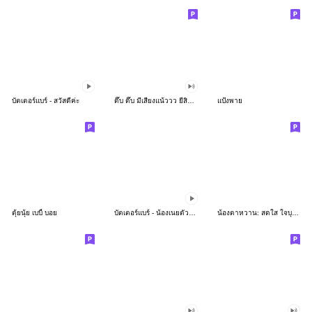
บัตเตอร์แบร์ - สวัสดีค่ะ
ดึ๊บ ดึ๊บ มีเสียงแน้ววว ยี่สิบห้า
แป้งพาย
ตุ้ยนุ้ย เบบี้ บอย
บัตเตอร์แบร์ - น้องเนยตัวตึง พุงเต่ง
น้องตาหวาน: สดใส ใจบุญ (สีพาสเทล)