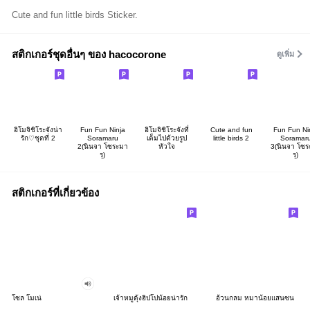
Cute and fun little birds Sticker.
สติกเกอร์ชุดอื่นๆ ของ hacocorone
ดูเพิ่ม
อิโมจิชิโระจังน่า
Fun Fun Ninja
อิโมจิชิโระจังที่
Cute and fun
Fun Fun Ni
รัก♡ชุดที่ 2
Soramaru
เต็มไปด้วยรูป
little birds 2
Soramar
2(นินจา โซระมา
หัวใจ
3(นินจา โซร
รุ)
รุ)
สติกเกอร์ที่เกี่ยวข้อง
โซล โมเน่
เจ้าหมูดุ้งฮิปโปน้อยน่ารัก
อ้วนกลม หมาน้อยแสนซน