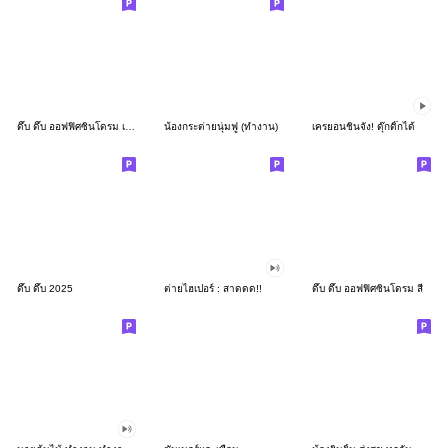
ดึ๊บ ดึ๊บ ออฟฟิศซินโดรม เก้า
น้องกระต่ายนุ่มฟู (ทำงาน)
เครยอนชินจัง! ดุ๊กดิ๊กได้
ดึ๊บ ดึ๊บ 2025
ต่ายไฮเปอร์ : สาดดด!!
ดึ๊บ ดึ๊บ ออฟฟิศซินโดรม สี่