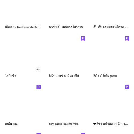
เด็กเฮีย - RedremasteRed
พาร์เฟ่ต์ : สติกเกอร์ทำงาน
ดึ๊บ ดึ๊บ ออฟฟิศซินโดรม เจ็ด
โพก้าซัง
MD: นายช่าง มืออาชีพ
ลิต้า เวิร์กกิ้งวูแมน
เหมียวขอ
silly calico cat memes
❤️ลิซ่า หน้าตลก หน้ากวน!❤️