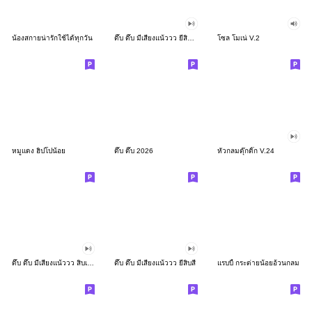
น้องสกายน่ารักใช้ได้ทุกวัน
ดึ๊บ ดึ๊บ มีเสียงแน้ววว ยี่สิบสอง
โซล โมเน่ V.2
หมูแดง ฮิปโปน้อย
ดึ๊บ ดึ๊บ 2026
หัวกลมดุ๊กดิ๊ก V.24
ดึ๊บ ดึ๊บ มีเสียงแน้ววว สิบเก้า
ดึ๊บ ดึ๊บ มีเสียงแน้ววว ยี่สิบสี่
แรบบี้ กระต่ายน้อยอ้วนกลม