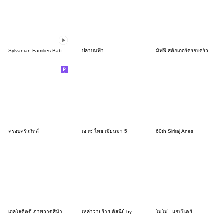
Sylvanian Families Baby Moving Sticker
ปลาบนฟ้า
มิฟฟี่ สติกเกอร์ครอบครัว
ครอบครัวกัทส์
เอ เซ ไทย เมียนมา 5
60th Siriraj Anes
เฮลโลคิตตี ภาพวาดสีน้ำ (ต้นฤดูร้อน)
เหล่าวายร้าย ดิสนีย์ by Mifune Takashi
โมโม่ : แฮปปี้เดย์