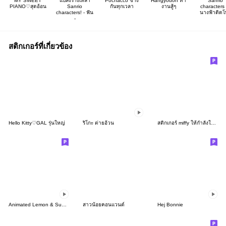
MY SWEET
แปลงร่างเหล่า
Pochacco ข้าง
Hangyodon ทำ
Sanrio
PIANO♡สุดอ้อน
Sanrio
กันทุกเวลา
งานสู้ๆ
characters
characters! - ฟัน
นางฟ้าติดโ
-
สติกเกอร์ที่เกี่ยวข้อง
Hello Kitty♡GAL รุ่นใหญ่
ริโกะ ต่ายอ้วน
สติกเกอร์ miffy ให้กำลังใจทุกคน
Animated Lemon & Sugar 2
สาวน้อยคอนแวนต์
Hej Bonnie