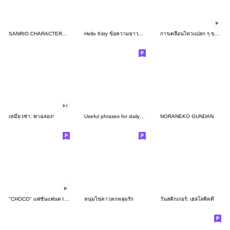
SANRIO CHARACTERS2 (Cartoons)
Hello Kitty ข้อความยาวสุภาพ♪
การเคลื่อนไหวแปลก ๆ ของชิโระเมะจัง
เหมียวซ่า: พาฉลอง!
Useful phrases for daily life
NORANEKO GUNDAN
"CHOCO" แฟชั่นแฟนตาซี ดุ๊กดิ๊กได้
หนุ่มไข่ดาวตกหลุมรัก
วันสติกเกอร์: เฮลโลคิตตี