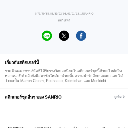
©'76,'79,'85,'88,'89,'92,'93,'96,'01,'13,'17SANRIO
หมายเหตุ
เกี่ยวกับสติกเกอร์นี้
รวมตัวละครซานริโอที่ได้รับรางวัลยอดนิยมในสติกเกอร์ชุดนี้ด้วยสไตล์สวีท
หวานน่ารัก! แล้วยังมีสมาชิกใหม่มาช่วยเพิ่มความน่ารักอีกเยอะแยะเลย ไม่
ว่าจะเป็น Marron Cream, Pochacco, Kirimichan และ Monkichi
สติกเกอร์ชุดอื่นๆ ของ SANRIO
ดูเพิ่ม