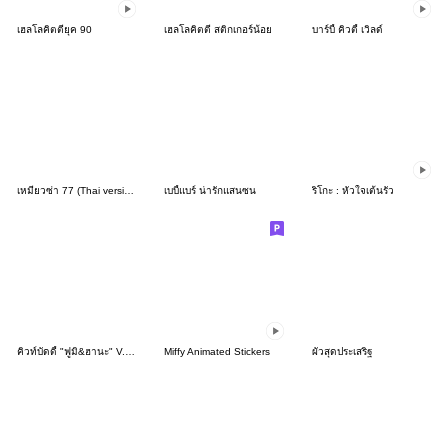
เฮลโลคิตตียุค 90
เฮลโลคิตตี สติกเกอร์น้อย
บาร์บี้ คิวตี้ เวิลด์
เหมียวซ่า 77 (Thai version)
เบบี้แบร์ น่ารักแสนซน
ริโกะ : หัวใจเต้นรัว
คิวท์บัดดี้ "ฟูมิ&ฮานะ" V.5 - แชทน่ารัก
Miffy Animated Stickers
ผัวสุดประเสริฐ