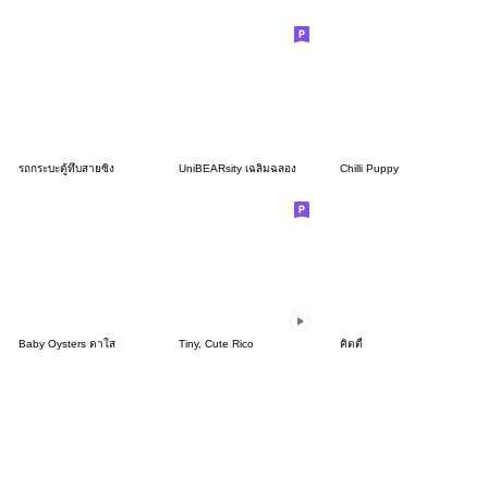
รถกระบะตู้ทึบสายซิ่ง
UniBEARsity เฉลิมฉลอง
Chilli Puppy
Baby Oysters ตาใส
Tiny, Cute Rico
คิตตี้