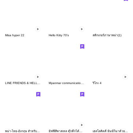
Misa hyper 22
Hello Kitty 70's
สติกเกอร์ภาษาพม่า(1)
LINE FRIENDS & HELLO KITTY 2
Myanmar communication stamps
ริโกะ 4
พม่า-ไทย-อังกฤษ สำหรับแชท
มิฟฟี่สีพาสเทล ดุ๊กดิ๊กได้นะ♪
เฮลโลคิตตี มิมมี่ก็มาด้วยนะ♪