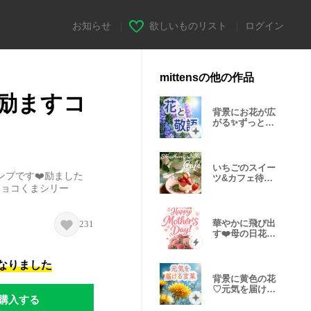
お知らせ
|
欲しいものリスト
|
ログイン
mittensの他の作品
を励ますコ
背景にお花が広
がる✨ずっと使
える敬語
いちごのスイー
プです❤️励ました
ツ&カフェ待ち
チョコくまシリー
合わせ-Café-
華やかに飛び出
231
す❤️母の日花束
と贈る言葉
になりました
背景に黄色の花
♡元気を届ける
購入する
ことば