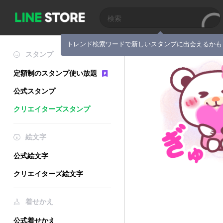
トレンド検索ワードで新しいスタンプに出会えるかも
スタンプ
定額制のスタンプ使い放題
公式スタンプ
クリエイターズスタンプ
絵文字
公式絵文字
クリエイターズ絵文字
着せかえ
公式着せかえ