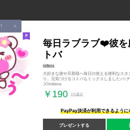
！
毎日ラブラブ❤️彼
トバ
mittens
大好きな彼や旦那様へ毎日の使える便利なスタン
り、元気づけるコトバもミックスしました♪☆
ズ/mittens
￥190
1%還元
PayPay決済が利用できるよう
プレゼントする