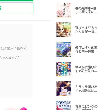
題
春の絵手紙--優
しい筆文字のご
挨拶--
飛び出す♡うさ
たん日記ー日常
ー
飛び出す✨紫陽
客様の購入情報を利
花と雨---梅雨か
ら初夏---
含まれません)
華やかに飛び出
す✨花と魚のア
ート水族館
キラキラ飛び出
す✨お誕生日セ
ット
背景にピンクの