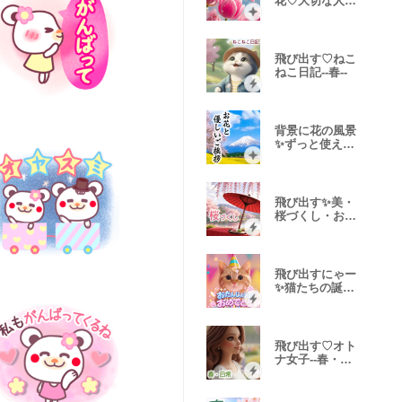
花♡大切な人に
贈る言葉
飛び出す♡ねこ
ねこ日記--春--
背景に花の風景
✨ずっと使える
優しいご挨拶
飛び出す✨美・
桜づくし・お花
見セット
飛び出すにゃー
✨猫たちの誕生
日・お祝い
飛び出す♡オト
ナ女子--春・日
常--