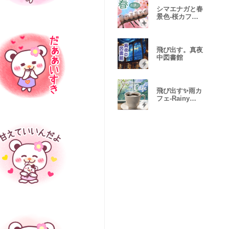
シマエナガと春
景色-桜カフェ
と春のお誘い-
飛び出す。真夜
中図書館
飛び出す✨雨カ
フェ-Rainy
season Café-