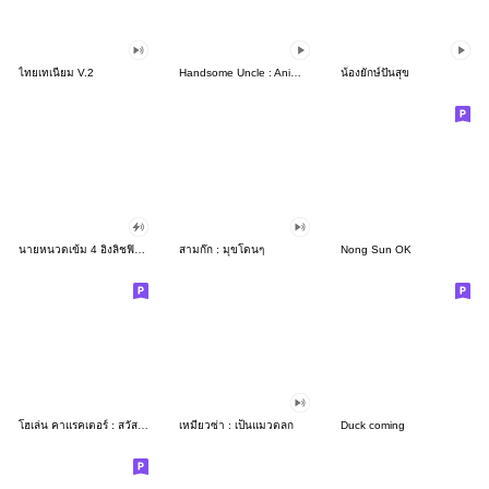
ไทยเทเนี่ยม V.2
Handsome Uncle : Animated
น้องยักษ์ปันสุข
นายหนวดเข้ม 4 อิงลิชฟิตเต็มจอ
สามก๊ก : มุขโดนๆ
Nong Sun OK
โฮเล่น คาแรคเตอร์ : สวัสดี นิลพัท
เหมียวซ่า : เป็นแมวตลก
Duck coming