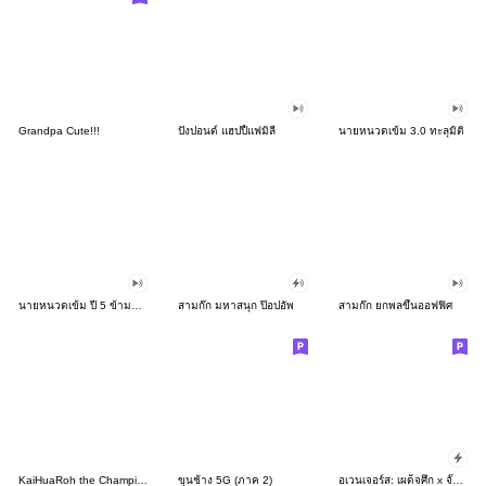
Grandpa Cute!!!
ปังปอนด์ แฮปปี้แฟมิลี่
นายหนวดเข้ม 3.0 ทะลุมิติ
นายหนวดเข้ม ปี 5 ข้ามาแว้ว
สามก๊ก มหาสนุก ป๊อปอัพ
สามก๊ก ยกพลขึ้นออฟฟิศ
KaiHuaRoh the Champion
ขุนช้าง 5G (ภาค 2)
อเวนเจอร์ส: เผด็จศึก x จั๊มบุกก้า