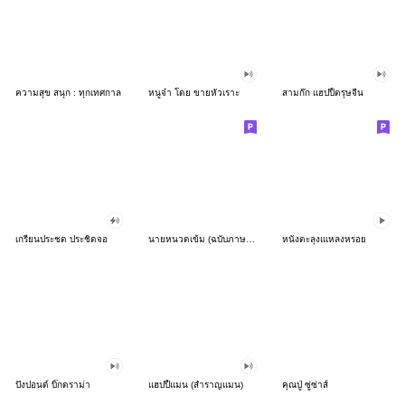
ความสุข สนุก : ทุกเทศกาล
หนูจ๋า โดย ขายหัวเราะ
สามก๊ก แฮปปี้ตรุษจีน
เกรียนประชด ประชิดจอ
นายหนวดเข้ม (ฉบับภาษาไทยโบราณ)
หนังตะลุงแเหลงหรอย
ปังปอนด์ บิ๊กดราม่า
แฮปปี้แมน (สำราญแมน)
คุณปู่ ซู่ซ่าส์