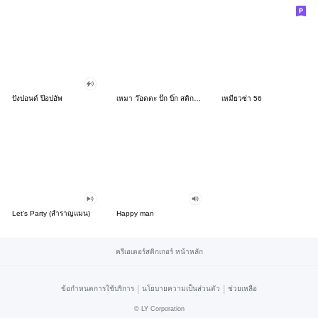
ปังปอนด์ ป๊อปอัพ
เหมา ว๊อตตะ ปั๊ก บิ๊ก สติกเกอร์
เหมียวซ่า 56
Let’s Party (สำราญแมน)
Happy man
ครีเอเตอร์สติกเกอร์ หน้าหลัก
|
|
ข้อกำหนดการใช้บริการ
นโยบายความเป็นส่วนตัว
ช่วยเหลือ
©
LY Corporation