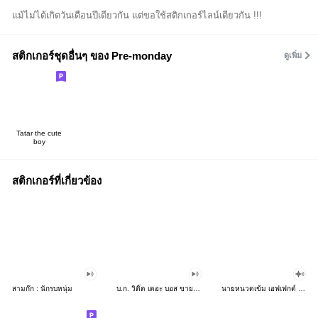
แม้ไม่ได้เกิดวันเดือนปีเดียวกัน แต่ขอใช้สติกเกอร์ไลน์เดียวกัน !!!
สติกเกอร์ชุดอื่นๆ ของ Pre-monday
ดูเพิ่ม
Tatar the cute
boy
สติกเกอร์ที่เกี่ยวข้อง
สามก๊ก : นักรบหนุ่ม
บ.ก. วิติ๊ด เดอะ บอส ขายหัวเราะ
นายหนวดเข้ม เอฟเฟกต์ 2021