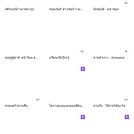
สติกเกอร์ภาษาพม่า(1)
หนุ่มเซอร์ สาวเซอร์ รวมพลคนฮาๆ
ปังปอนด์ : มหาสนุก
คุณปู่ซู่ซ่าส์: หน้าร้อน & สงกรานต์
เกรียนกรุ๊กกุ๊กกรู๋
ขายหัวเราะ : Animated Gags
ครอบครัวชวนชื่น
โดราเอมอนและผองเพื่อน(ฟูจิโกะเอฟฟูจิโอะ)
สามก๊ก : ใช้ง่ายได้ทุกวัน