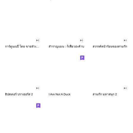
การ์ตูนเบบี้ โดย ขายหัวเราะ
สำราญแมน : ก็เฟี้ยวอ่ะค้าบ
สวรรค์หน้าร้อนของสามก๊ก
ฮิปสเตอร์ บราเธอร์ส 2
I Am Not A Duck
สามก๊ก มหาสนุก 2