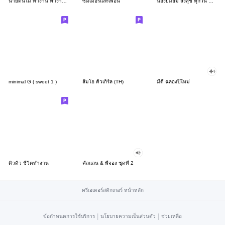
นายต้นไม้ ทำงาน ทำงาน ทำงาน!!!
ซัมเมอร์และเพื่อน
น้องยิมยิ้ม ส่งสุข ทุกวัน CutePastel THA
minimal G ( sweet 1 )
ส้มโอ คิ้วเกิร์ล (TH)
มีดี้ ฉลองปีใหม่
ดิวดิว ชีวิตทำงาน
คัลแลน & พี่จอง ชุดที่ 2
ครีเอเตอร์สติกเกอร์ หน้าหลัก
|
|
ข้อกำหนดการใช้บริการ
นโยบายความเป็นส่วนตัว
ช่วยเหลือ