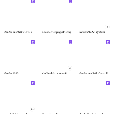
ดึ๊บ ดึ๊บ ออฟฟิศซินโดรม เก้า
น้องกระต่ายนุ่มฟู (ทำงาน)
เครยอนชินจัง! ดุ๊กดิ๊กได้
ดึ๊บ ดึ๊บ 2025
ต่ายไฮเปอร์ : สาดดด!!
ดึ๊บ ดึ๊บ ออฟฟิศซินโดรม สี่