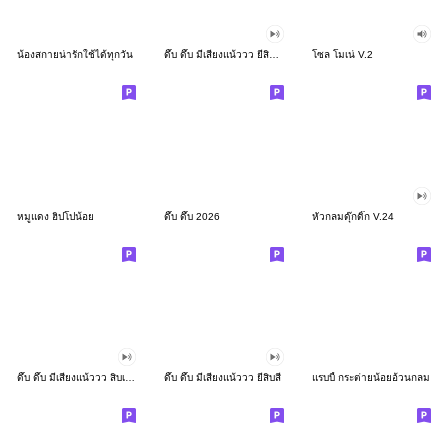
น้องสกายน่ารักใช้ได้ทุกวัน
ดึ๊บ ดึ๊บ มีเสียงแน้ววว ยี่สิบสอง
โซล โมเน่ V.2
หมูแดง ฮิปโปน้อย
ดึ๊บ ดึ๊บ 2026
หัวกลมดุ๊กดิ๊ก V.24
ดึ๊บ ดึ๊บ มีเสียงแน้ววว สิบเก้า
ดึ๊บ ดึ๊บ มีเสียงแน้ววว ยี่สิบสี่
แรบบี้ กระต่ายน้อยอ้วนกลม