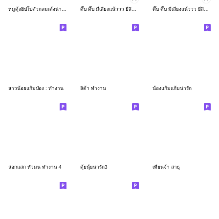
หมูดุ้งฮิปโปตัวกลมเด้งน่ารัก
ดึ๊บ ดึ๊บ มีเสียงแน้ววว ยี่สิบเจ็ด
ดึ๊บ ดึ๊บ มีเสียงแน้ววว ยี่สิบหก
สาวน้อยแก้มป่อง : ทำงาน
ลิต้า ทำงาน
น้องแก้มแก้มน่ารัก
ล่อกแล่ก หัวมน ทำงาน 4
ตุ้ยนุ้ยน่ารัก3
เทียนจ้า สาธุ