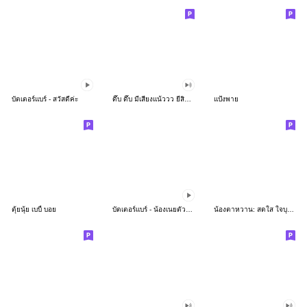
บัตเตอร์แบร์ - สวัสดีค่ะ
ดึ๊บ ดึ๊บ มีเสียงแน้ววว ยี่สิบห้า
แป้งพาย
ตุ้ยนุ้ย เบบี้ บอย
บัตเตอร์แบร์ - น้องเนยตัวตึง พุงเต่ง
น้องตาหวาน: สดใส ใจบุญ (สีพาสเทล)