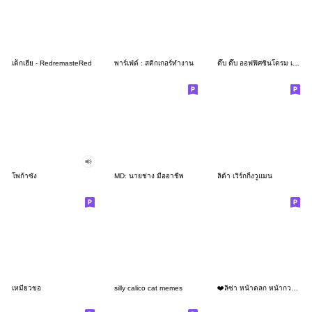
เด็กเฮีย - RedremasteRed
พาร์เฟ่ต์ : สติกเกอร์ทำงาน
ดึ๊บ ดึ๊บ ออฟฟิศซินโดรม เจ็ด
โพก้าซัง
MD: นายช่าง มืออาชีพ
ลิต้า เวิร์กกิ้งวูแมน
เหมียวขอ
silly calico cat memes
❤️ลิซ่า หน้าตลก หน้ากวน!❤️