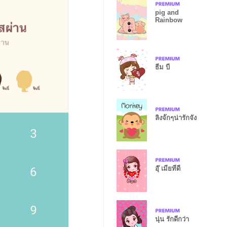
pig and
Rainbow
ธีม บี
ลิงจั๊กๆน่ารักจัง
อุ๊ เมียที่ดี
นุ่น รักดีกว่า