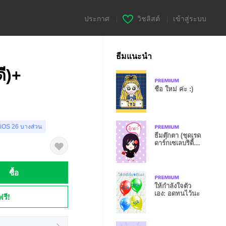
ประกาศ
|
วิชลิสต์
|
เข้าสู่ระบบ
ธีมแนะนำ
ดี)+
ชื่อ ใหม่ ค่ะ :)
 iOS 26 บางส่วน
ธีมตุ๊กตา (ชุดเรด
ดาร์กเซเลบริตี้
เกิลล์)
ซื้อ
ให้กำลังใจตัว
เอง: อดทนไว้นะ
ฟรี!