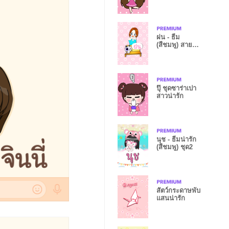
ฝน - ธีม
(สีชมพู) สาย
อ้อน
ปุ๊ ชุดซาร่าเปา
สาวน่ารัก
นุช - ธีมน่ารัก
(สีชมพู) ชุด2
สัตว์กระดาษพับ
แสนน่ารัก