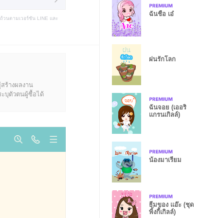
ฉันชื่อ เอ๋
บถ้วนตามเวอร์ชัน LINE และ
ฝนรักโลก
ู้สร้างผลงาน
ุตัวตนผู้ซื้อได้
ฉันจอย (เออริ
แกรนเกิลล์)
น้องมาเรียม
ธีมของ แอ๊ะ (ชุด
พิ้งกี้เกิลล์)