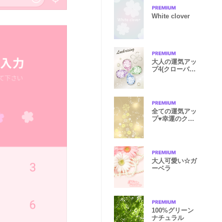
White clover
大人の運気アッ
プ4(クローバ
ー)
全ての運気アッ
プ♥幸運のクロ
ーバーツリー
大人可愛い☆ガ
ーベラ
100%グリーン
ナチュラル