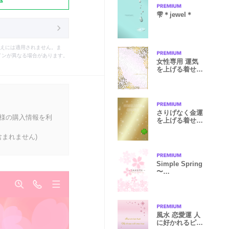
雫＊jewel＊
えには適用されません。ま
インが異なる場合があります。
女性専用 運気
を上げる着せ替
え
さりげなく金運
客様の購入情報を利
を上げる着せ替
え
まれません)
Simple Spring
〜
SAKURAⅡ〜
風水 恋愛運 人
に好かれるピン