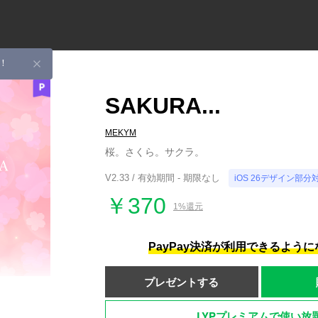
！
SAKURA...
MEKYM
桜。さくら。サクラ。
V2.33 / 有効期間 - 期限なし
iOS 26デザイン部分
￥370
1%還元
PayPay決済が利用できるよう
プレゼントする
LYPプレミアムで使い放