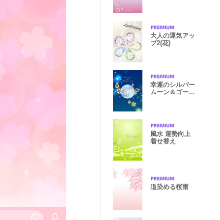
ク着せ替え
大人の運気アッ
プ2(花)
幸運のシルバー
ムーン＆ゴール
ドクローバー
風水 運勢向上
着せ替え
道染める桜雨