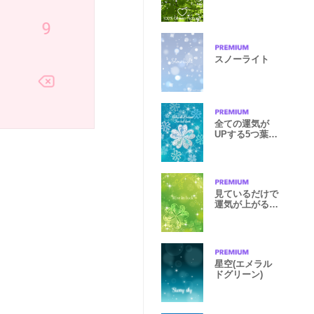
スノーライト
全ての運気が
UPする5つ葉ク
ローバー（海）
見ているだけで
運気が上がる・
健康運急上昇
星空(エメラル
ドグリーン)