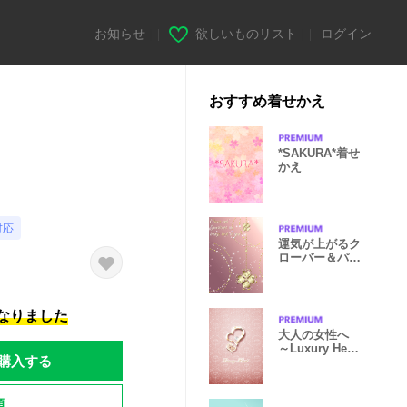
お知らせ
|
欲しいものリスト
|
ログイン
おすすめ着せかえ
*SAKURA*着せ
かえ
対応
運気が上がるク
ローバー＆パワ
ーストーン
になりました
大人の女性へ
～Luxury Heart
購入する
～
題