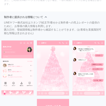
また、ご利用のLINEバージョンが最新でない場合、一部の画面デザインが異なる場合があり
ます。
制作者に提供される情報について
LINEヤフー株式会社はスタンプ/絵文字/着せかえ制作者への売上レポートの提供の
ために、お客様の購入情報を利用します。
購入日付、登録国情報は制作者から確認することができます。(お客様を直接識別可
能な情報は含まれません)