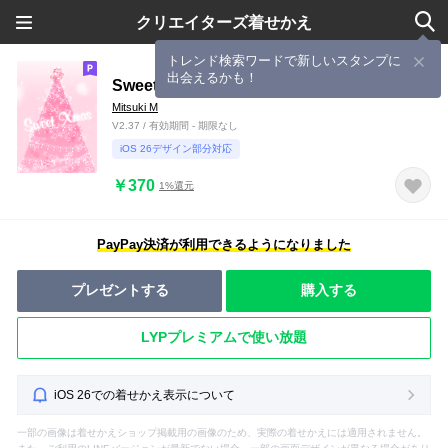
クリエイターズ着せかえ
トレンド検索ワードで新しいスタンプに
出会えるかも！
Sweet Xmas
Mitsuki M
V2.37 / 有効期間 - 期限なし
iOS 26デザイン部分対応
￥370
1%還元
PayPay決済が利用できるようになりました
プレゼントする
購入する
LYPプレミアムで使い放題
iOS 26での着せかえ表示について
一部の画像は着せかえショップ掲載用の画像のため、実際の着せかえには適用されません。