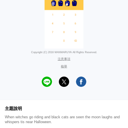
Copyright (C) 2016 MANMARUYA All Rights Reserved.
注意事項
檢舉
主題說明
When witches go riding and black cats are seen the moon laughs and
whispers tis near Halloween.