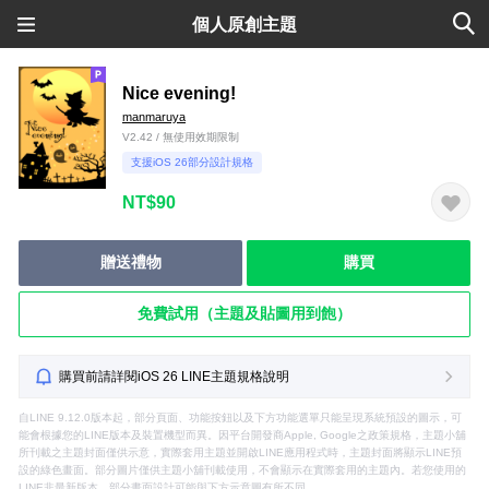
個人原創主題
Nice evening!
manmaruya
V2.42 / 無使用效期限制
支援iOS 26部分設計規格
NT$90
贈送禮物
購買
免費試用（主題及貼圖用到飽）
購買前請詳閱iOS 26 LINE主題規格說明
自LINE 9.12.0版本起，部分頁面、功能按鈕以及下方功能選單只能呈現系統預設的圖示，可
能會根據您的LINE版本及裝置機型而異。因平台開發商Apple, Google之政策規格，主題小舖
所刊載之主題封面僅供示意，實際套用主題並開啟LINE應用程式時，主題封面將顯示LINE預
設的綠色畫面。部分圖片僅供主題小舖刊載使用，不會顯示在實際套用的主題內。若您使用的
LINE非最新版本，部分畫面設計可能與下方示意圖有所不同。