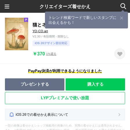
クリエイターズ着せかえ
トレンド検索ワードで新しいスタンプに
出会えるかも！
猫とネコの絵本シリーズの着せかえ①
YO-CO.art
V2.30 / 有効期間 - 期限なし
iOS 26デザイン部分対応
￥370
1%還元
PayPay決済が利用できるようになりました
プレゼントする
購入する
LYPプレミアムで使い放題
iOS 26での着せかえ表示について
一部の画像は着せかえショップ掲載用の画像のため、実際の着せかえには適用されません。