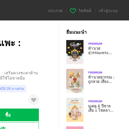
ประกาศ
|
วิชลิสต์
|
เข้าสู่ระบบ
ธีมแนะนำ
แพะ :
ท้าวเวส
สุวรรณxพระ
พิฆเนศ : ถูกหวย
เฮงๆ II
ะ :: เสริมดวงชะตาด้าน
ท้าวเวสสุวรรณ :
 มีใช้ไม่ขาดมือ
ถูกหวย เสี่ยง
โชค. VIII
 iOS 26 บางส่วน
มูเตลู & ปีขาล
เสือ x โชคลาภ
ซื้อ
ดวงดี
ฟรี!