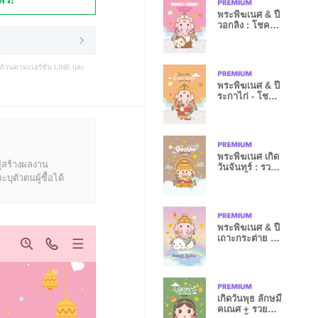
พระพิฆเนศ & ปี
วอกลิง : โชค
ลาภดวงดี
บถ้วนตามเวอร์ชัน LINE และ
พระพิฆเนศ & ปี
ระกาไก่ - โชค
ลาภดวงดี
พระพิฆเนศ เกิด
ู้สร้างผลงาน
วันจันทร์ : รวย
ุตัวตนผู้ซื้อได้
หมดหนี้ V
พระพิฆเนศ & ปี
เถาะกระต่าย _
โชคลาภดวงดี
เกิดวันพุธ ลักษมี
คเณศ + รวย