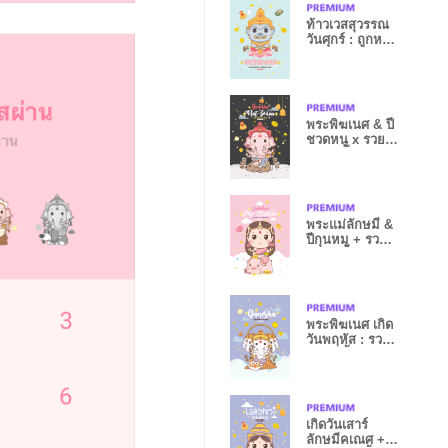
ท้าวเวสสุวรรณ
วันศุกร์ : ถูกหวย
เฮงๆ I
พระพิฆเนศ & ปี
ชวดหนู x รวย
หมดหนี้
พระแม่ลักษมี &
ปีกุนหมู + รวย
หมดหนี้
พระพิฆเนศ เกิด
วันพฤหัส : รวย
หมดหนี้ V
เกิดวันเสาร์
ลักษมีคเณศ +