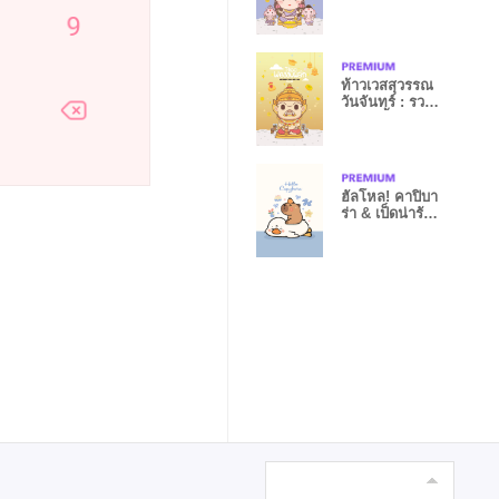
รวยหมดหนี้
ท้าวเวสสุวรรณ
วันจันทร์ : รวย
หมดหนี้ II
ฮัลโหล! คาปิบา
ร่า & เป็ดน่ารัก :
สีฟ้า