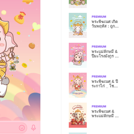
หมดหนี้
พระพิฆเนศ เกิด
วันพฤหัส : ถูก
หวยเฮงๆ V
พระแม่ลักษมี &
ปีมะโรงมังกร -
รวยหมดหนี้
พระพิฆเนศ & ปี
ระกาไก่ _ โชค
ลาภดวงดี
พระพิฆเนศ &
พระแม่ลักษมี ปี
มังกร(Sunday)