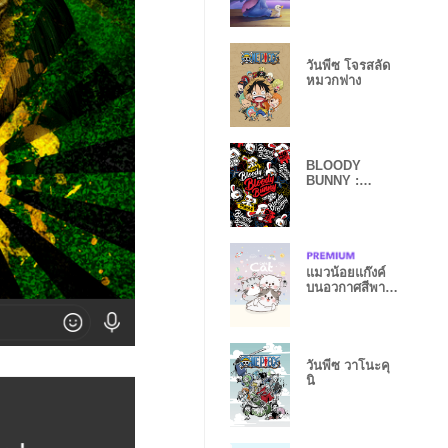
วันพีซ โจรสลัด
หมวกฟาง
BLOODY
BUNNY :
STKBOMB
แมวน้อยแก๊งค์
บนอวกาศสีพาส
เทล
วันพีซ วาโนะคุ
นิ