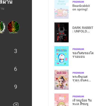
Bear&rabbit
on spring!
DARK RABBIT
: UNFOLD
YOUR DARK
SIDE
ของวิเศษของโด
ราเอมอน
พระพิฆเนศ
รวยๆ มั่นคง
มั่งคั่ง
เจ้าหมูน้อย ริม
ทะเล สีชมพู