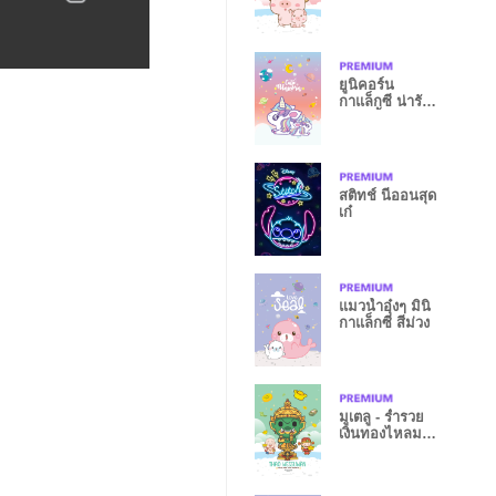
ยูนิคอร์น
กาแล็กซี น่ารัก
คาวาอี้
สติทช์ นีออนสุด
เก๋
แมวน้ำอุ๋งๆ มินิ
กาแล็กซี สีม่วง
มูเตลู - ร่ำรวย
เงินทองไหลมา
เทมา IX