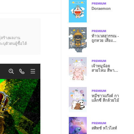
Doraemon
ท้าวเวสสุวรรณ -
ู้สร้างผลงาน
ถูกหวย เสี่ยง
ุตัวตนผู้ซื้อได้
โชคเฮงๆ IV
เจ้าหมูน้อย
สายไหม สีพาส
เทล
หมีชาวแก๊งค์ กา
แล็กซี่ สีกล้วยไม้
สติทช์ ทไวไลท์