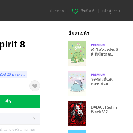
ประกาศ
|
วิชลิสต์
|
เข้าสู่ระบบ
ธีมแนะนำ
irit 8
เจ้าไดโน เฟรนด์
ลี่ สีเขียวอ่อน
 iOS 26 บางส่วน
วาฬเกยตื้นกับ
ฉลามน้อย
ซื้อ
DADA : Red in
Black V.2
บถ้วนตามเวอร์ชัน LINE และ