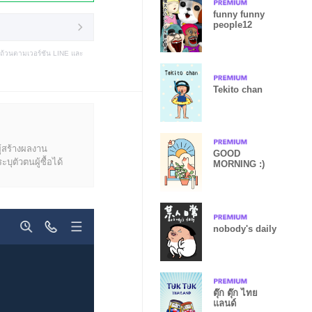
funny funny
people12
บถ้วนตามเวอร์ชัน LINE และ
Tekito chan
ู้สร้างผลงาน
GOOD
ุตัวตนผู้ซื้อได้
MORNING :)
nobody's daily
ตุ๊ก ตุ๊ก ไทย
แลนด์