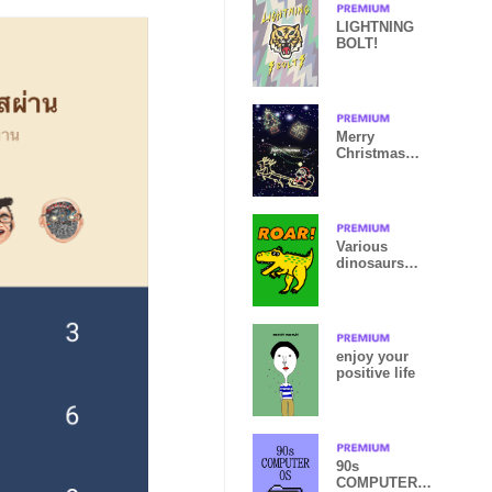
LIGHTNING
BOLT!
Merry
Christmas
Theme
Various
dinosaurs
Theme no.1
enjoy your
positive life
90s
COMPUTER