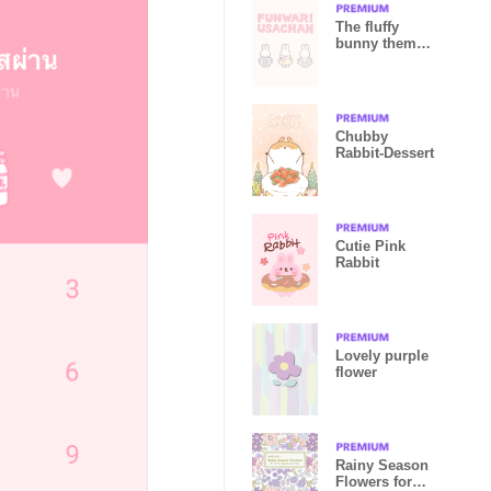
The fluffy
bunny theme 4
(f)
Chubby
Rabbit-Dessert
Cutie Pink
Rabbit
Lovely purple
flower
Rainy Season
Flowers for