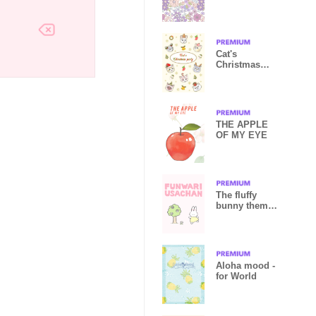
World
Cat's
Christmas
Party
THE APPLE
OF MY EYE
The fluffy
bunny theme 1
(f)
Aloha mood -
for World