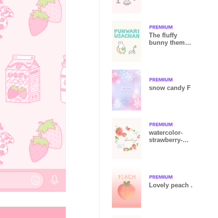
(f)
The fluffy
bunny theme 3
(f)
snow candy F
watercolor-
strawberry-
ver.1.1
Lovely peach .