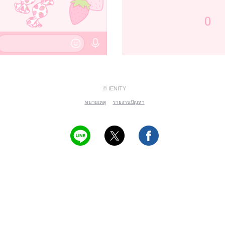
© IENITY
หมายเหตุ
รายงานปัญหา