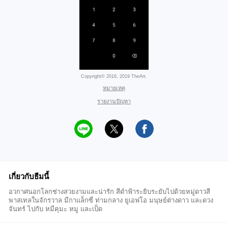
Copyright© 2016, 2019 TheArt.
หมายเหตุ
รายงานปัญหา
เกี่ยวกับธีมนี้
อวกาศนอกโลกช่างสวยงามและน่ารัก สีดำฟ้าระยิบระยับไปด้วยหมู่ดาวสี
พาสเทลในจักรวาล มีกาแล็กซี่ ท่ามกลาง ยูเอฟโอ มนุษย์ต่างดาว และดวง
จันทร์ ไปกับ หมีคุมะ หมู และเป็ด