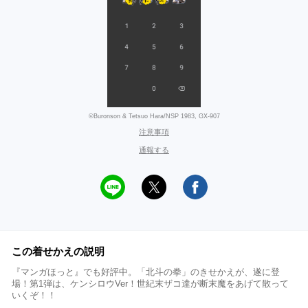
©Buronson & Tetsuo Hara/NSP 1983, GX-907
注意事項
通報する
この着せかえの説明
『マンガほっと』でも好評中。「北斗の拳」のきせかえが、遂に登
場！第1弾は、ケンシロウVer！世紀末ザコ達が断末魔をあげて散って
いくぞ！！