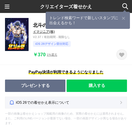
クリエイターズ着せかえ
トレンド検索ワードで新しいスタンプに
出会えるかも！
北斗の拳（ケンシロウVer.）
イマジニア(株)
V2.37 / 有効期間 - 期限なし
iOS 26デザイン部分対応
￥370
1%還元
PayPay決済が利用できるようになりました
プレゼントする
購入する
iOS 26での着せかえ表示について
一部の画像は着せかえショップ掲載用の画像のため、実際の着せかえには適用されません。
また、ご利用のLINEバージョンが最新でない場合、一部の画面デザインが異なる場合があり
ます。