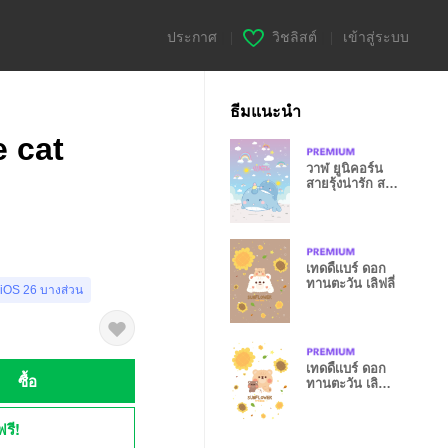
ประกาศ
|
วิชลิสต์
|
เข้าสู่ระบบ
ธีมแนะนำ
e cat
วาฬ ยูนิคอร์น
สายรุ้งน่ารัก สวี
ทท
เทดดี้เเบร์ ดอก
ทานตะวัน เลิฟลี่
 iOS 26 บางส่วน
เทดดี้เเบร์ ดอก
ซื้อ
ทานตะวัน เลิฟ
เว่อร์
ฟรี!