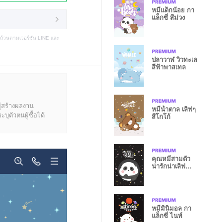
หมีเเด็กน้อย กา
แล็กซี่ สีม่วง
บถ้วนตามเวอร์ชัน LINE และ
ปลาวาฬ วิวทะเล
สีฟ้าพาสเทล
ู้สร้างผลงาน
หมีน้ำตาล เลิฟๆ
ุตัวตนผู้ซื้อได้
สีโกโก้
คุณหมีสามตัว
น่ารักน่าเลิฟ
สีดำ
หมีมินิมอล กา
แล็กซี่ ไนท์