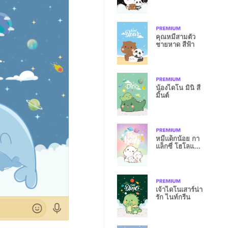
คุณหมีสามตัว
ชายหาด สีฟ้า
น้องไดโน มินิ สี
มิ้นต์
หมีเเด็กน้อย กา
แล็กซี่ โฮโลแก
รม
เจ้าไดโนเสาร์น่า
รัก ไนท์กรีน