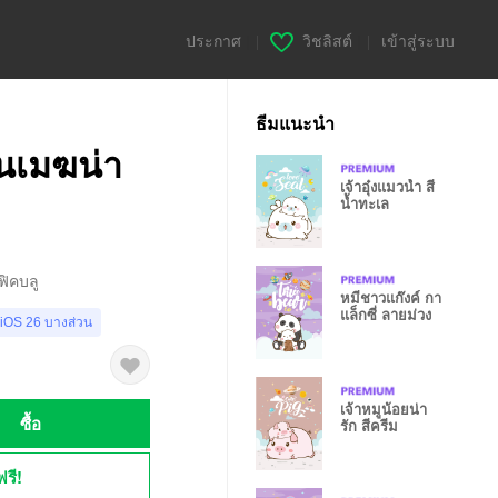
ประกาศ
|
วิชลิสต์
|
เข้าสู่ระบบ
ธีมแนะนำ
อนเมฆน่า
เจ้าอุ๋งแมวน้ำ สี
น้ำทะเล
ฟิคบลู
หมีชาวแก๊งค์ กา
แล็กซี่ ลายม่วง
 iOS 26 บางส่วน
เจ้าหมูน้อยน่า
ซื้อ
รัก สีครีม
ฟรี!