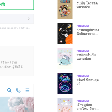
ฟรี!
วันพีซ โจรสลัด
หมวกฟาง
บถ้วนตามเวอร์ชัน LINE และ
การผจญภัยของ
นักบินอวกาศ
น้อย
วาฬเกยตื้นกับ
ฉลามน้อย
ู้สร้างผลงาน
ุตัวตนผู้ซื้อได้
สติทช์ นีออนสุด
เก๋
เจ้าหมูน้อย
สายไหม สีพาส