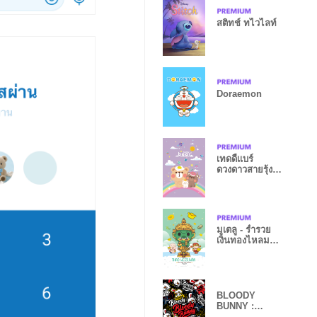
สติทช์ ทไวไลท์
Doraemon
เทดดี้เเบร์
ดวงดาวสายรุ้ง สี
ม่วง
มูเตลู - ร่ำรวย
เงินทองไหลมา
เทมา IX
BLOODY
BUNNY :
STKBOMB