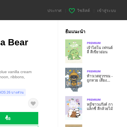
ประกาศ
|
วิชลิสต์
|
เข้าสู่ระบบ
ธีมแนะนำ
a Bear
เจ้าไดโน เฟรนด์
ลี่ สีเขียวอ่อน
blue vanilla cream
ท้าวเวสสุวรรณ -
noon, ribbons,
ถูกหวย เสี่ยง
โชคเฮงๆ IV
 iOS 26 บางส่วน
หมีชาวแก๊งค์ กา
แล็กซี่ สีกล้วยไม้
ซื้อ