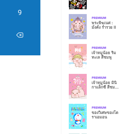
พระพิฆเนศ :
มั่งคั่ง ร่ำรวย II
เจ้าหมูน้อย ริม
ทะเล สีชมพู
เจ้าหมูน้อย มินิ
กาแล็กซี สีชมพู
น่ารัก
ของวิเศษของโด
ราเอมอน