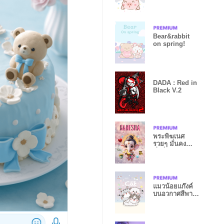
เทล
Bear&rabbit
on spring!
DADA : Red in
Black V.2
พระพิฆเนศ
รวยๆ มั่นคง
มั่งคั่ง
แมวน้อยแก๊งค์
บนอวกาศสีพาส
เทล