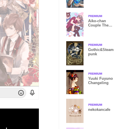
Aiko-chan
Couple Theme
01
Gothic&Steam
punk
Yuuki Fuyuno
Changeling
nekokancafe