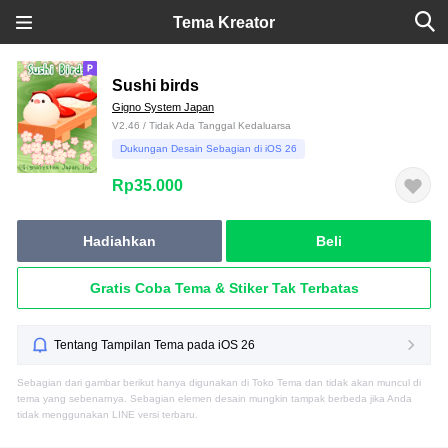
Tema Kreator
Sushi birds
Gigno System Japan
V2.46 / Tidak Ada Tanggal Kedaluarsa
Dukungan Desain Sebagian di iOS 26
Rp35.000
Hadiahkan
Beli
Gratis Coba Tema & Stiker Tak Terbatas
Tentang Tampilan Tema pada iOS 26
Sebagian dari gambar berikut hanya digunakan di Toko Tema dan tidak akan muncul di
tema yang sebenarnya. Sebagian elemen desain mungkin tampak berbeda jika Anda
tidak menggunakan LINE versi terbaru.