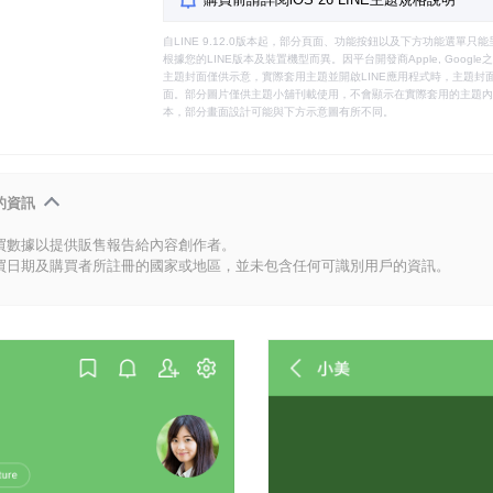
自LINE 9.12.0版本起，部分頁面、功能按鈕以及下方功能選單
根據您的LINE版本及裝置機型而異。因平台開發商Apple, Goog
主題封面僅供示意，實際套用主題並開啟LINE應用程式時，主題封面
面。部分圖片僅供主題小舖刊載使用，不會顯示在實際套用的主題內。
本，部分畫面設計可能與下方示意圖有所不同。
的資訊
買數據以提供販售報告給內容創作者。
買日期及購買者所註冊的國家或地區，並未包含任何可識別用戶的資訊。