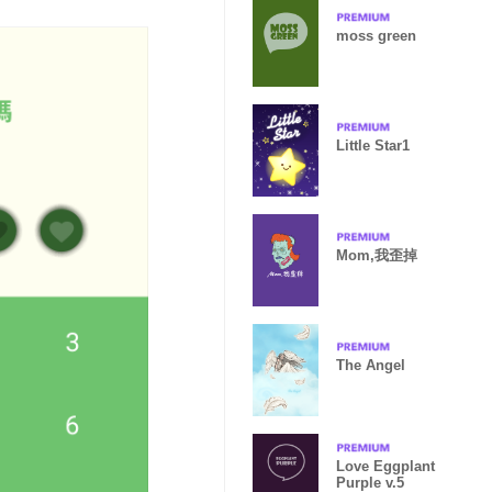
moss green
Little Star1
Mom,我歪掉
The Angel
Love Eggplant
Purple v.5