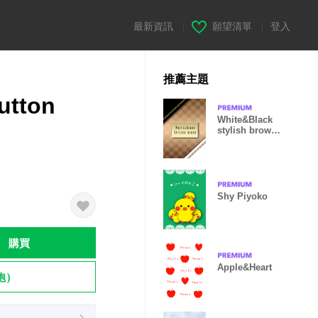
最新資訊
|
願望清單
|
登入
推薦主題
utton
White&Black
stylish brown
block
Shy Piyoko
購買
Apple&Heart
飽）