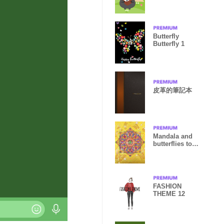
Theme
Butterfly
Butterfly 1
皮革的筆記本
Mandala and
butterflies to
be lucky
FASHION
THEME 12