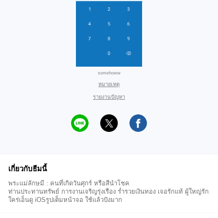
somehoww
หมายเหตุ
รายงานปัญหา
เกี่ยวกับธีมนี้
พระแม่ลักษมี : คนที่เกิดวันศุกร์ หรือสีนำโชค
ท่านประทานทรัพย์ การงานเจริญรุ่งเรือง ร่ำรวยเงินทอง เจอรักแท้ ผู้ใหญ่รัก
ใคร่เอ็นดู iOSรูปเต็มหน้าจอ ใช้แล้วปังมาก