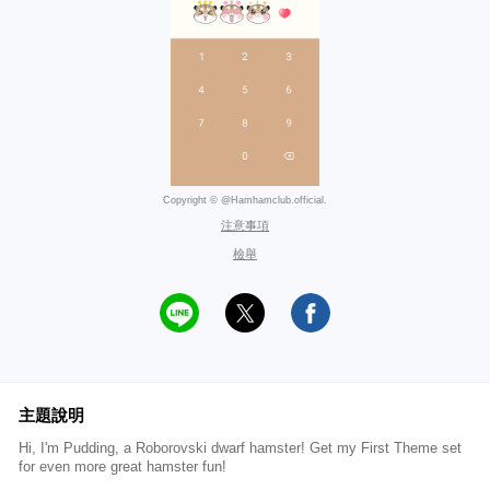
Copyright © @Hamhamclub.official.
注意事項
檢舉
主題說明
Hi, I'm Pudding, a Roborovski dwarf hamster! Get my First Theme set
for even more great hamster fun!