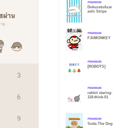
DokuzetuAzar
ashi Stripe
FJUMONKEY
[ROBOTS]
rabbit staring-
118-think-01
Soda The Dog